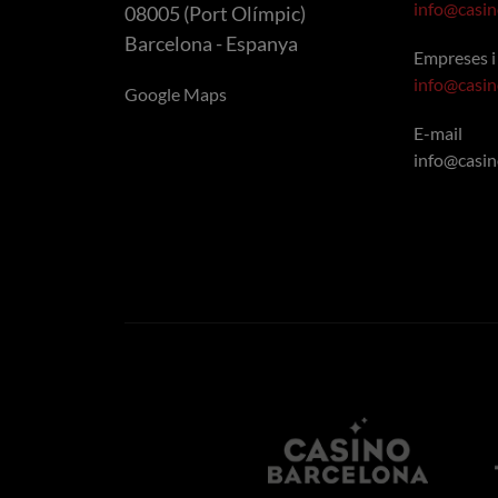
info@casi
08005 (Port Olímpic)
Barcelona - Espanya
Empreses i
info@casi
Google Maps
E-mail
info@casi