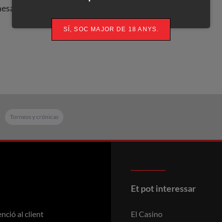
mesas en vivo.
SÍ, SOC MAJOR DE 18 ANYS.
Torneos y crónicas
Et pot interessar
nció al client
El Casino