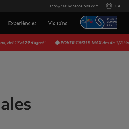
info@casinobarcelona.com
CA
Experiències
Visita'ns
17 al 29 d’agost!
POKER CASH 8-MAX des de 1/3 Hold'em i 
ales