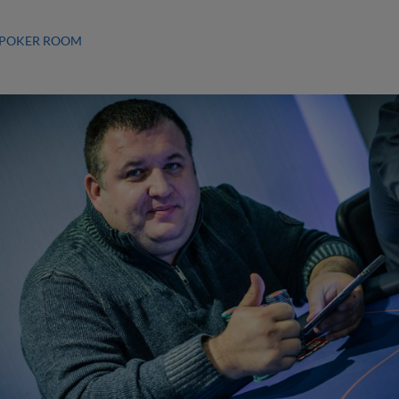
POKER ROOM