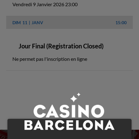
Vendredi 9 Janvier 2026 23:00
DIM
11
JANV
15:00
Jour Final (Registration Closed)
Ne permet pas l'inscription en ligne