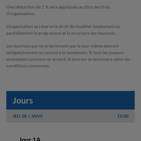
Une déduction de 1 % sera appliquée au titre des frais
d’organisation.
L’organisation se réserve le droit de modifier totalement ou
partiellement le programme et la structure des tournois.
Les tournois qui ne se terminent pas le jour même devront
obligatoirement se conclure le lendemain. Si tous les joueurs
souhaitent conclure un accord, le tournoi se terminera selon les
conditions convenues.
Jours
JEU
08
JANV
15:00
Jour 1A