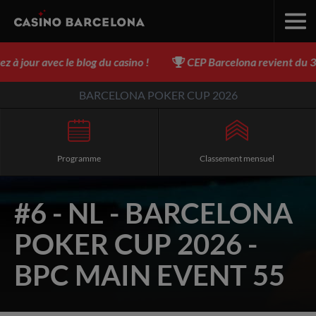
 jour avec le blog du casino !
CEP Barcelona revient du 3 au
BARCELONA POKER CUP 2026
Programme
Classement mensuel
#6 - NL - BARCELONA
POKER CUP 2026 -
BPC MAIN EVENT 55