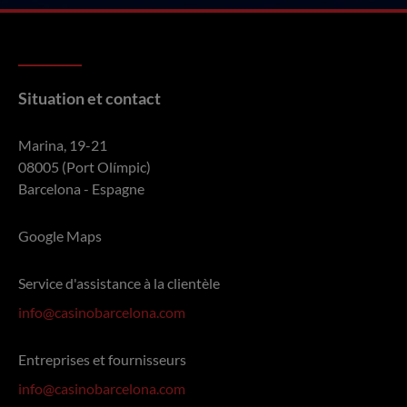
Situation et contact
Marina, 19-21
08005 (Port Olímpic)
Barcelona - Espagne
Google Maps
Service d'assistance à la clientèle
info@casinobarcelona.com
Entreprises et fournisseurs
info@casinobarcelona.com