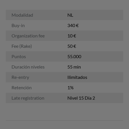
Modalidad
NL
Buy-in
340 €
Organization fee
10 €
Fee (Rake)
50 €
Puntos
55.000
Duración niveles
55 min
Re-entry
Ilimitados
Retención
1%
Late registration
Nivel 15 Día 2