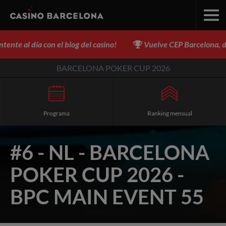
e al día con el blog del casino!
Vuelve CEP Barcelona, del 3 
BARCELONA POKER CUP 2026
Programa
Ranking mensual
#6 - NL - BARCELONA
POKER CUP 2026 -
BPC MAIN EVENT 55