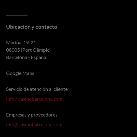
Ubicación y contacto
Marina, 19-21
08005 (Port Olímpic)
Barcelona - España
Google Maps
Servicio de atención al cliente
info@casinobarcelona.com
Empresas y proveedores
info@casinobarcelona.com