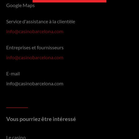
Alexis Fleur
Francia
820000
Google Maps
Philippe
Canadá
800000
Service d'assistance à la clientèle
D'Auteuil
info@casinobarcelona.com
Nadia Wanzi
Holanda
770000
James
USA
720000
Entreprises et fournisseurs
Romero
info@casinobarcelona.com
Aleksandr
Rusia
700000
Gofman
E-mail
Aeragan
UK
665000
info@casinobarcelona.com
Arunan
Usman
UK
665000
Siddique
Florian-
UK
660000
Vous pourriez être intéressé
Dimitrie Duta
George
UK
650000
Le casino