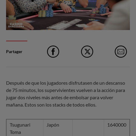
Partager
Facebook
X
e-M
Después de que los jugadores disfrutasen de un descanso
de 75 minutos, los supervivientes vuelven a la acción para
jugar dos niveles más antes de embolsar para volver
mañana. Estos son los stacks de todos ellos.
Tsugunari
Japón
1640000
Toma