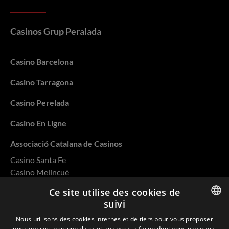
Bendinelli
Govert
Holanda
550000
Casinos Grup Peralada
Metaal
Luigi
Italia
540000
Casino Barcelona
Shehadeh
Casino Tarragona
Yaron Zeev
Israel
523000
Malki
Casino Perelada
Quentin
Francia
520000
Casino En Ligne
Lecomte
Associació Catalana de Casinos
Raffaele
Italia
520000
Sorrentino
Casino Santa Fe
Casino Melincué
Dawid
Polonia
515000
Casino Salto
Borkowski
Ce site utilise des cookies de
Casino Rivera
suivi
Kent Roed
Noruega
513000
Casino Ovalle
ENGLISH
Nous utilisons des cookies internes et de tiers pour vous proposer
Benjamin
Alemania
500000
nos services, personnaliser et analyser la façon dont vous naviguez,