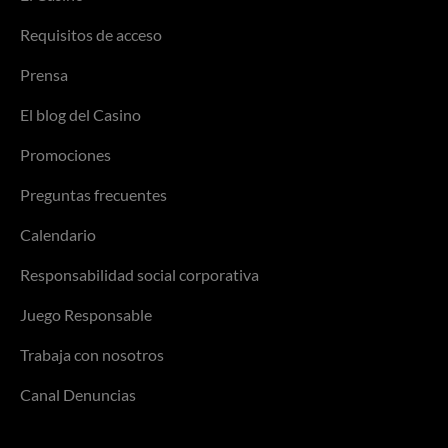
Mcdonald
Requisitos de acceso
Diogo Veiga
Portugal
648000
Prensa
Shiguang
China
630000
Zeng
El blog del Casino
Nick
USA
627000
Promociones
Petrangelo
Preguntas frecuentes
Jackson
USA
600000
White
Calendario
Igor
Ucrania
580000
Responsabilidad social corporativa
Dubinskyy
Juego Responsable
Victor
Rusia
570000
Ilyukhin
Trabaja con nosotros
Alan
Argentina
550000
Canal Denuncias
Mehamed
Giuliano
Italia
550000