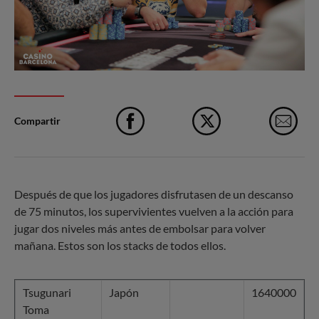
Compartir
Facebook
X
e-M
Después de que los jugadores disfrutasen de un descanso
de 75 minutos, los supervivientes vuelven a la acción para
jugar dos niveles más antes de embolsar para volver
mañana. Estos son los stacks de todos ellos.
Tsugunari
Japón
1640000
Toma