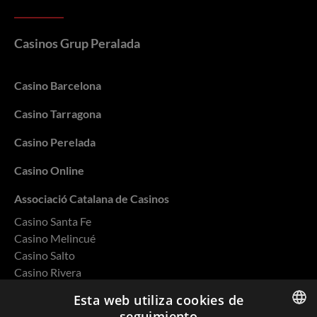
Bendinelli
Govert
Holanda
550000
Casinos Grup Peralada
Metaal
Luigi
Italia
540000
Casino Barcelona
Shehadeh
Casino Tarragona
Yaron Zeev
Israel
523000
Malki
Casino Perelada
Quentin
Francia
520000
Casino Online
Lecomte
Associació Catalana de Casinos
Raffaele
Italia
520000
Sorrentino
Casino Santa Fe
Casino Melincué
Dawid
Polonia
515000
Casino Salto
Borkowski
Casino Rivera
Kent Roed
Noruega
513000
Casino Ovalle
Esta web utiliza cookies de
Benjamin
Alemania
500000
seguimiento