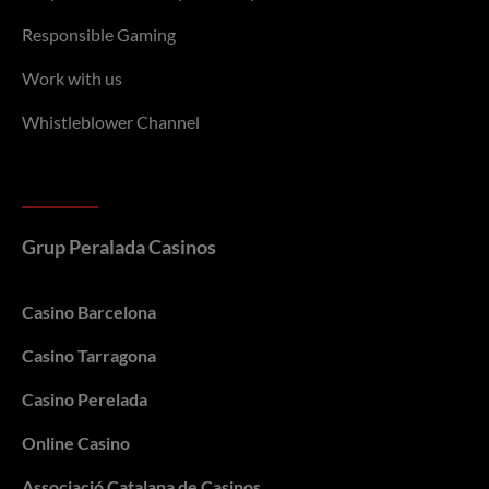
Responsible Gaming
Work with us
Whistleblower Channel
Grup Peralada Casinos
Casino Barcelona
Casino Tarragona
Casino Perelada
Online Casino
Associació Catalana de Casinos