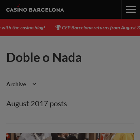
casino blog!
CEP Barcelona returns from August 3 to 17 - S
Doble o Nada
Archive
August 2017 posts