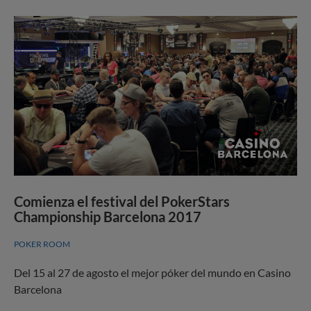
Comienza el festival del PokerStars
Championship Barcelona 2017
POKER ROOM
Del 15 al 27 de agosto el mejor póker del mundo en Casino
Barcelona