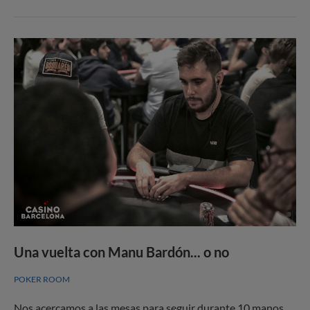
Una vuelta con Manu Bardón... o no
POKER ROOM
Nos acercamos a las mesas para seguir durante 10 manos