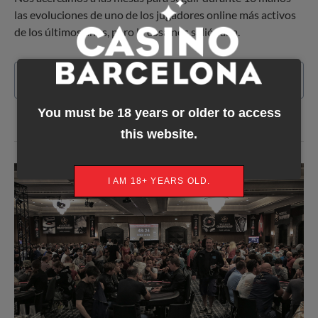
las evoluciones de uno de los jugadores online más activos
de los últimos años, pero la cosa nos salió rana.
Read more
You must be 18 years or older to access
this website.
I AM 18+ YEARS OLD.