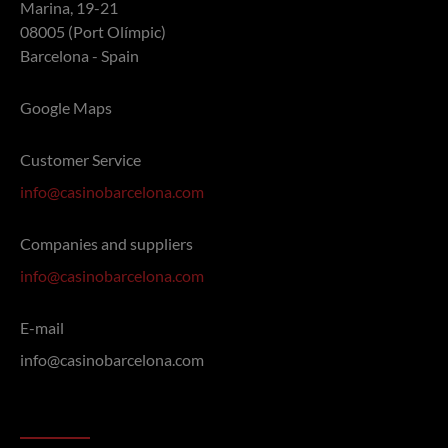
Marina, 19-21
08005 (Port Olímpic)
Barcelona - Spain
Google Maps
Customer Service
info@casinobarcelona.com
Companies and suppliers
info@casinobarcelona.com
E-mail
info@casinobarcelona.com