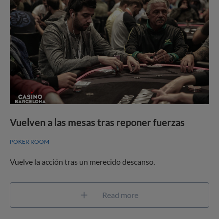
Vuelven a las mesas tras reponer fuerzas
POKER ROOM
Vuelve la acción tras un merecido descanso.
Read more