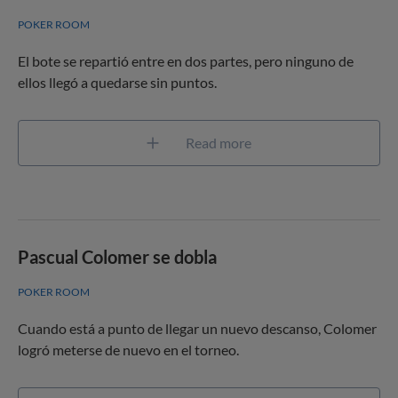
POKER ROOM
El bote se repartió entre en dos partes, pero ninguno de
ellos llegó a quedarse sin puntos.
Read more
Pascual Colomer se dobla
POKER ROOM
Cuando está a punto de llegar un nuevo descanso, Colomer
logró meterse de nuevo en el torneo.