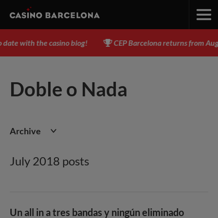
te with the casino blog!
CEP Barcelona returns from August
Doble o Nada
Archive
July 2018 posts
Un all in a tres bandas y ningún eliminado