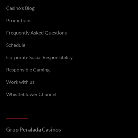
Casino's Blog
Promotions
Frequently Asked Questions
Schedule
Corporate Social Responsibility
Responsible Gaming
Work with us
Whistleblower Channel
Grup Peralada Casinos