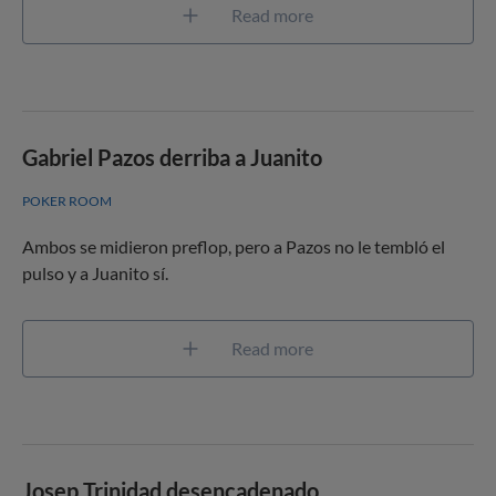
Read more
Gabriel Pazos derriba a Juanito
POKER ROOM
Ambos se midieron preflop, pero a Pazos no le tembló el
pulso y a Juanito sí.
Read more
Josep Trinidad desencadenado