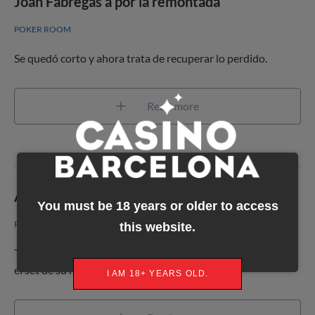
Joan Fábregas a por la remontada
POKER ROOM
Se quedó corto y ahora trata de recuperar lo perdido.
Read more
A César no se le completa su proyecto
You must be 18 years or older to access
POKER ROOM
this website.
Terminó all in con escalera a dos puntas, pero no pudo con
el set de su rival.
I AM 18+ YEARS OLD.