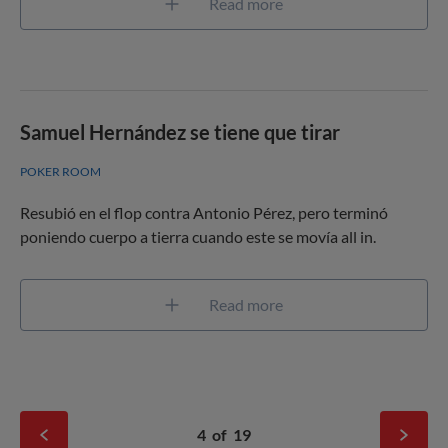
Read more
Samuel Hernández se tiene que tirar
POKER ROOM
Resubió en el flop contra Antonio Pérez, pero terminó
poniendo cuerpo a tierra cuando este se movía all in.
Read more
4
of
19