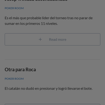
POKER ROOM
Es el más que probable líder del torneo tras no parar de
sumar en los primeros 11 niveles.
Read more
Otra para Roca
POKER ROOM
El catalán no dudó en presionar y logró llevarse el bote.