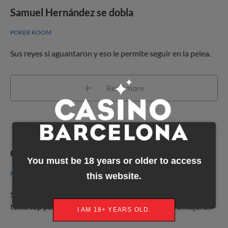
Samuel Hernández se dobla
POKER ROOM
Sus reyes si aguantaron y eso le permite seguir en la pelea.
Read more
Gabriel Pazos también out
You must be 18 years or older to access
POKER ROOM
this website.
Se movió all in con un proyecto de color cuando su rival ya
tenía top pair, y el resto de calles no le ayudaron a mejorar.
I AM 18+ YEARS OLD.