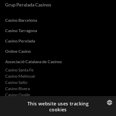
Grup Peralada Casinos
Casino Barcelona
Casino Tarragona
Casino Perelada
Online Casino
Associació Catalana de Casinos
Casino Santa Fe
Casino Melincué
Casino Salto
Casino Rivera
Casino Ovalle
This website uses tracking
cookies
ENGLISH