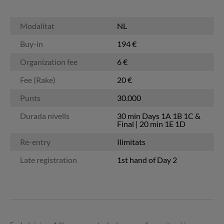
Modalitat
NL
Buy-in
194 €
Organization fee
6 €
Fee (Rake)
20 €
Punts
30.000
Durada nivells
30 min Days 1A 1B 1C &
Final | 20 min 1E 1D
Re-entry
Ilimitats
Late registration
1st hand of Day 2