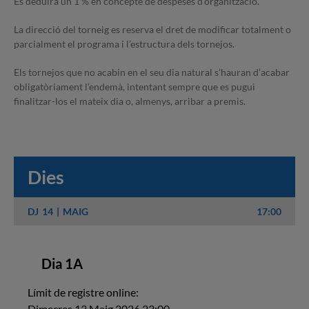
Es deduirà un 1 % en concepte de despeses d’organització.
La direcció del torneig es reserva el dret de modificar totalment o
parcialment el programa i l’estructura dels tornejos.
Els tornejos que no acabin en el seu dia natural s’hauran d’acabar
obligatòriament l’endemà, intentant sempre que es pugui
finalitzar-los el mateix dia o, almenys, arribar a premis.
Dies
DJ
14
MAIG
17:00
Dia 1A
Límit de registre online:
Dimecres 13 Maig 2026 23:00