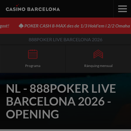
!
POKER CASH 8-MAX des de 1/3 Hold'em i 2/2 Omaha
888POKER LIVE BARCELONA 2026
Programa
Rànquing mensual
NL - 888POKER LIVE
BARCELONA 2026 -
OPENING