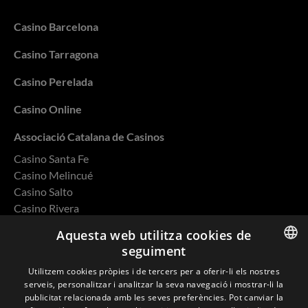
Casino Barcelona
Casino Tarragona
Casino Perelada
Casino Online
Associació Catalana de Casinos
Casino Santa Fe
Casino Melincué
Casino Salto
Casino Rivera
Casino Ovalle
Aquesta web utilitza cookies de
seguiment
ENGLISH
Utilitzem cookies pròpies i de tercers per a oferir-li els nostres
serveis, personalitzar i analitzar la seva navegació i mostrar-li la
SPANISH
Política de privacitat
publicitat relacionada amb les seves preferències. Pot canviar la