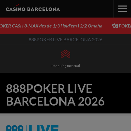
ER CASH 8-MAX des de 1/3 Hold'em i 2/2 Omaha
POKER CA
888POKER LIVE BARCELONA 2026
Rànquing mensual
888POKER LIVE
BARCELONA 2026