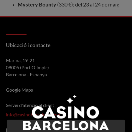
Mystery Bounty
(330 €): del 23 al 24 de maig
Ubicació i contacte
Marina, 19-21
08005 (Port Olímpic)
Barcelona - Espanya
Google Maps
Servei d'atenció al client
info@casinobarcelona.com
Empreses i proveïdors