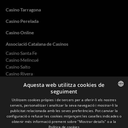
Casino Tarragona
Casino Perelada
Casino Online
Associació Catalana de Casinos
Casino Santa Fe
Casino Melincué
Casino Salto
Casino Rivera
Casino Ovalle
Aquesta web utilitza cookies de
seguiment
ENGLISH
Utilitzem cookies pròpies i de tercers per a oferir-li els nostres
serveis, personalitzar i analitzar la seva navegació i mostrar-li la
SPANISH
Política de privacitat
publicitat relacionada amb les seves preferències. Pot canviar la
configuració o refusar les cookies mitjançant les caselles indicades o
CATALAN
Cookies
obtenir més informació prement sobre "Mostrar detalls" o a la
Política de cookies
FRENCH