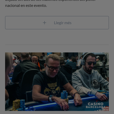
nacional en este evento.
Llegir més