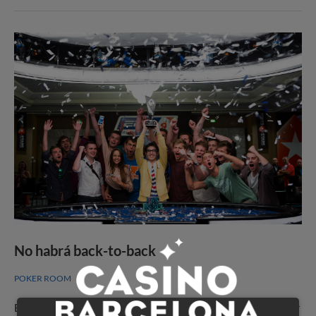
No habrá back-to-back
POKER ROOM
El último campeón del Main Event del European Poker Tour