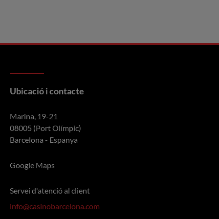
Ubicació i contacte
Marina, 19-21
08005 (Port Olímpic)
Barcelona - Espanya
Google Maps
Servei d'atenció al client
info@casinobarcelona.com