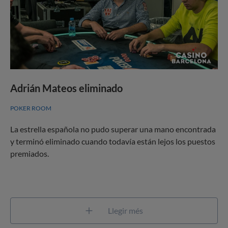
Adrián Mateos eliminado
POKER ROOM
La estrella española no pudo superar una mano encontrada
y terminó eliminado cuando todavía están lejos los puestos
premiados.
Llegir més