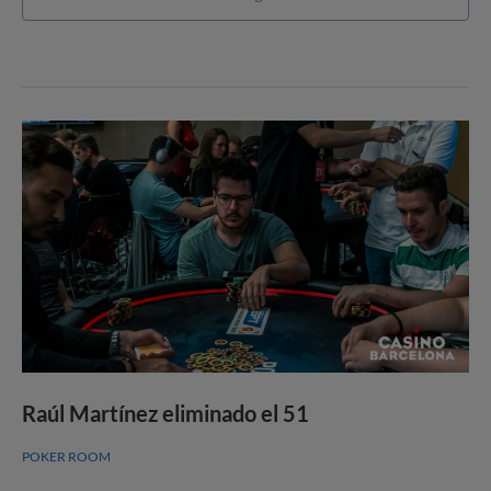
Raúl Martínez eliminado el 51
POKER ROOM