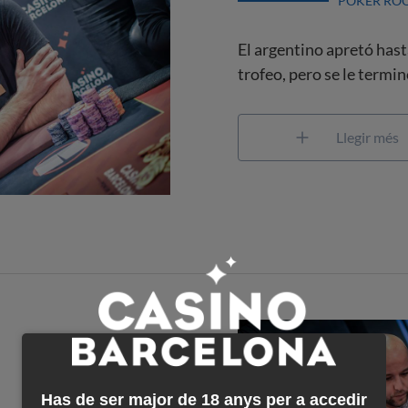
POKER RO
El argentino apretó hasta
trofeo, pero se le termi
Llegir més
Has de ser major de 18 anys per a accedir