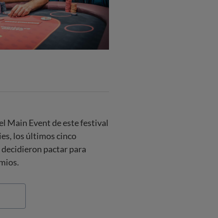
el Main Event de este festival
es, los últimos cinco
r decidieron pactar para
emios.