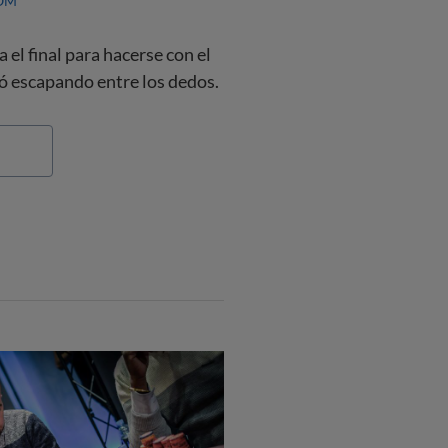
OM
 el final para hacerse con el
nó escapando entre los dedos.