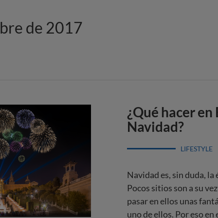
bre de 2017
¿Qué hacer en 
Navidad?
LIFESTYLE
Navidad es, sin duda, la
Pocos sitios son a su ve
pasar en ellos unas fantá
uno de ellos. Por eso en