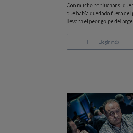
Con mucho por luchar si quer
que había quedado fuera del 
llevaba el peor golpe del arg
Llegir més