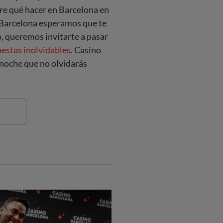
re qué hacer en Barcelona en
Barcelona esperamos que te
, queremos invitarte a pasar
iestas inolvidables
. Casino
 noche que no olvidarás