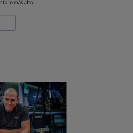
sta lo más alto.