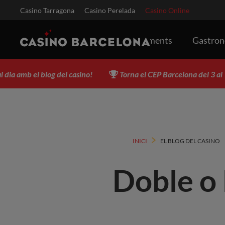
Casino Tarragona
Casino Perelada
Casino Online
Esdeveniments
Gastro
blog del casino!
Torna el CEP Barcelona del 3 al 17 d'agost - 
INICI
EL BLOG DEL CASINO
Doble o