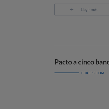
Llegir més
Pacto a cinco ban
POKER ROOM