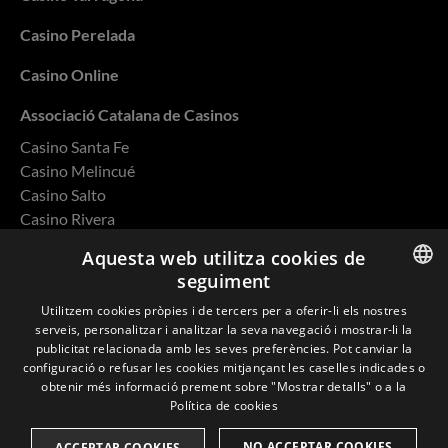
Casino Perelada
Casino Online
Associació Catalana de Casinos
Casino Santa Fe
Casino Melincué
Casino Salto
Casino Rivera
Casino Ovalle
Aquesta web utilitza cookies de
seguiment
ENGLISH
Utilitzem cookies pròpies i de tercers per a oferir-li els nostres
serveis, personalitzar i analitzar la seva navegació i mostrar-li la
SPANISH
Política de privacitat
publicitat relacionada amb les seves preferències. Pot canviar la
configuració o refusar les cookies mitjançant les caselles indicades o
CATALAN
Cookies
obtenir més informació prement sobre "Mostrar detalls" o a la
Política de cookies
FRENCH
Política de Qualitat i Medi Ambient
NO ACCEPTAR COOKIES
ACCEPTAR COOKIES