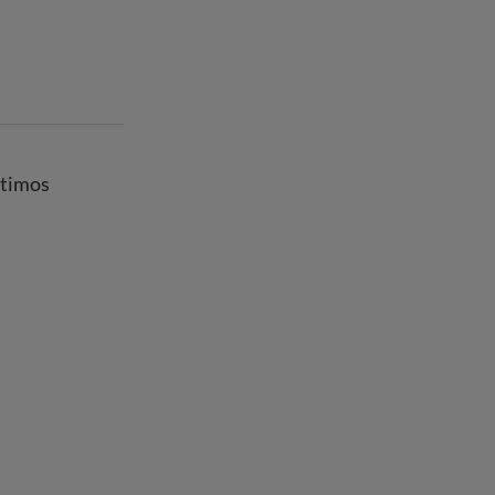
ltimos