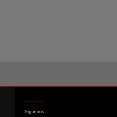
Síguenos