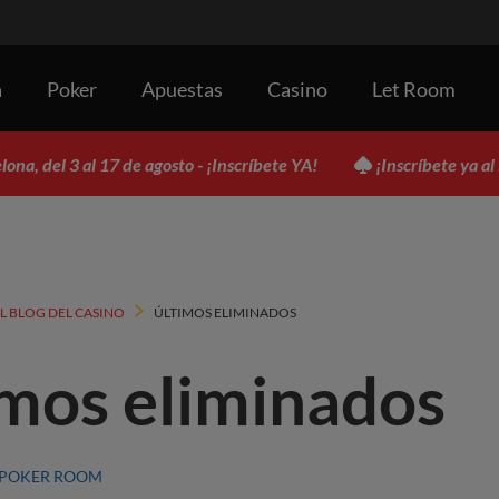
a
Poker
Apuestas
Casino
Let Room
del 3 al 17 de agosto - ¡Inscríbete YA!
¡Inscríbete ya al EPT
L BLOG DEL CASINO
ÚLTIMOS ELIMINADOS
imos eliminados
POKER ROOM