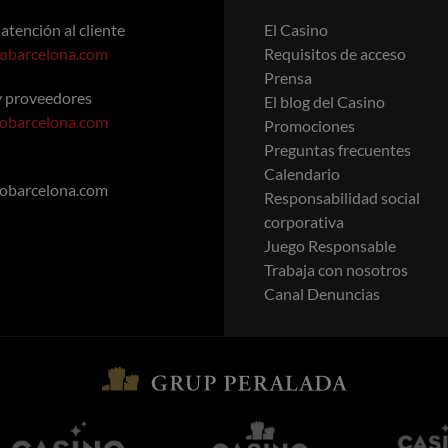
 atención al cliente
El Casino
nobarcelona.com
Requisitos de acceso
Prensa
y proveedores
El blog del Casino
nobarcelona.com
Promociones
Preguntas frecuentes
Calendario
nobarcelona.com
Responsabilidad social
corporativa
Juego Responsable
Trabaja con nosotros
Canal Denuncias