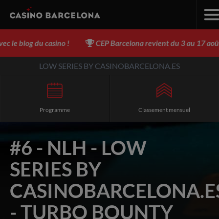
le blog du casino !
CEP Barcelona revient du 3 au 17 août 
LOW SERIES BY CASINOBARCELONA.ES
Programme
Classement mensuel
#6 - NLH - LOW
SERIES BY
CASINOBARCELONA.E
- TURBO BOUNTY