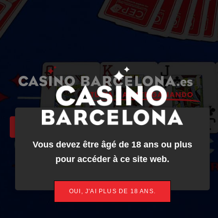
Aller au casino en ligne
Vous devez être âgé de 18 ans ou plus
pour accéder à ce site web.
OUI, J'AI PLUS DE 18 ANS.