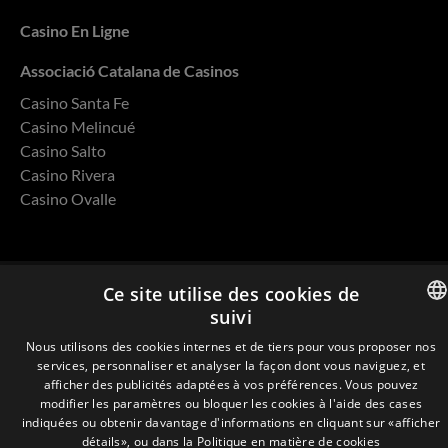
Casino En Ligne
Associació Catalana de Casinos
Casino Santa Fe
Casino Melincué
Casino Salto
Casino Rivera
Casino Ovalle
Ce site utilise des cookies de
Politique de confidentialité
suivi
Cookies
ENGLISH
Nous utilisons des cookies internes et de tiers pour vous proposer nos
services, personnaliser et analyser la façon dont vous naviguez, et
SPANISH
Politique de Qualité et d'Environnement
afficher des publicités adaptées à vos préférences. Vous pouvez
modifier les paramètres ou bloquer les cookies à l'aide des cases
CATALAN
indiquées ou obtenir davantage d'informations en cliquant sur «afficher
détails», ou dans la
Politique en matière de cookies
FRENCH