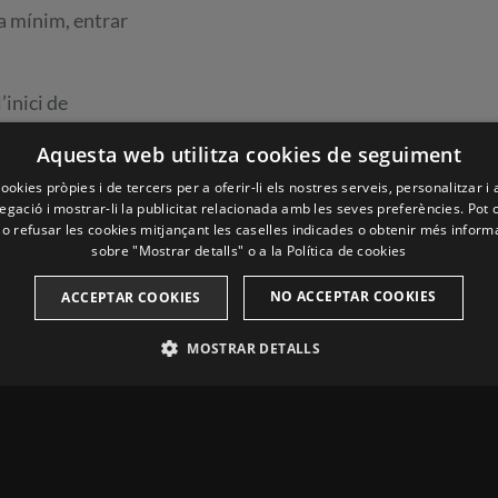
 a mínim, entrar
l’inici de
Aquesta web utilitza cookies de seguiment
ookies pròpies i de tercers per a oferir-li els nostres serveis, personalitzar i 
gació i mostrar-li la publicitat relacionada amb les seves preferències. Pot 
 o refusar les cookies mitjançant les caselles indicades o obtenir més infor
sobre "Mostrar detalls" o a la
Política de cookies
NO ACCEPTAR COOKIES
ACCEPTAR COOKIES
MOSTRAR DETALLS
ESTRÍCTAMENT NECESSÀRIES
ANALÍTIQUES
PUBLICI
Estríctament necessàries
Analítiques
Publicitàries