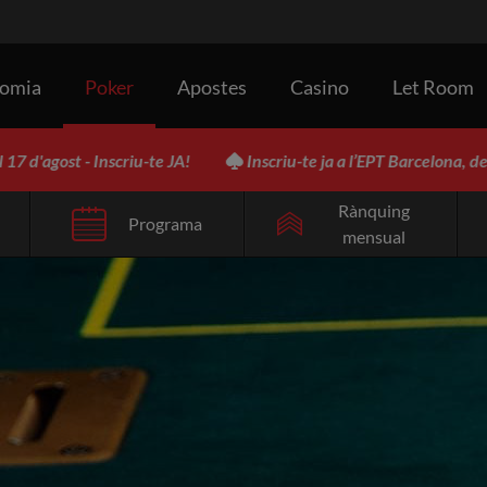
nomia
Poker
Apostes
Casino
Let Room
 Inscriu-te JA!
Inscriu-te ja a l’EPT Barcelona, del 17 al 29 d’
Rànquing
Programa
mensual