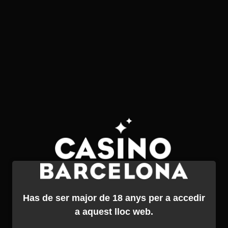
Has de ser major de 18 anys per a accedir
a aquest lloc web.