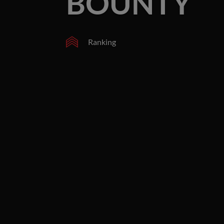
BOUNTY
Ranking