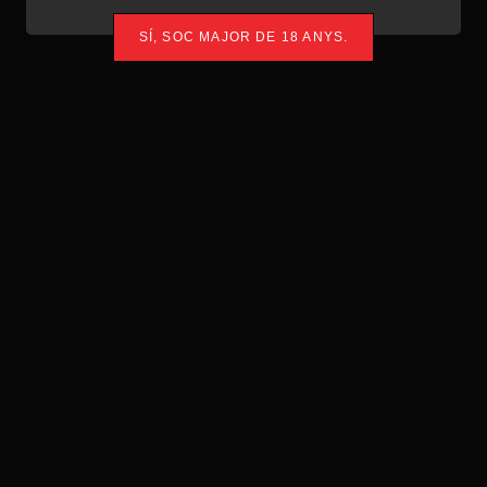
SÍ, SOC MAJOR DE 18 ANYS.