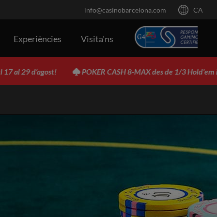
info@casinobarcelona.com
CA
Experiències
Visita'ns
agost!
POKER CASH 8-MAX des de 1/3 Hold'em i 2/2 Omah