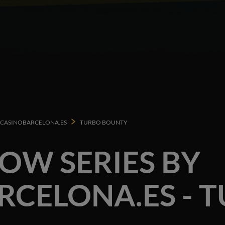
Y CASINOBARCELONA.ES
TURBO BOUNTY
 LOW SERIES BY
RCELONA.ES - 