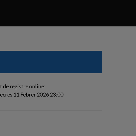
t de registre online:
cres 11 Febrer 2026 23:00