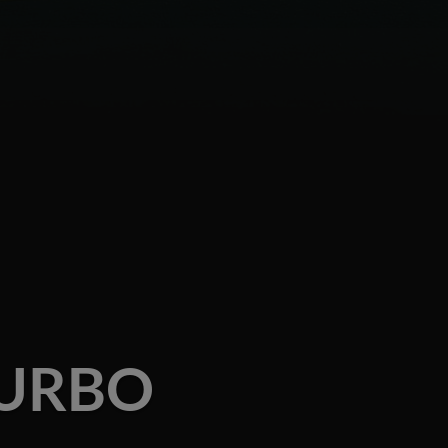
TURBO