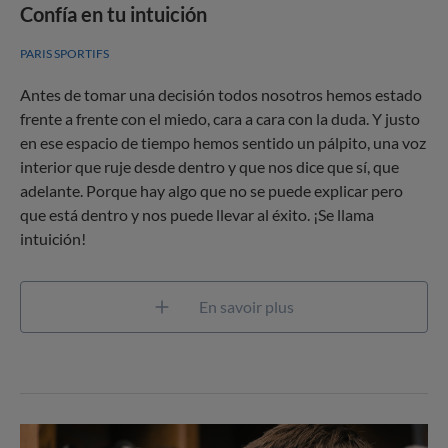
Confía en tu intuición
PARIS SPORTIFS
Antes de tomar una decisión todos nosotros hemos estado
frente a frente con el miedo, cara a cara con la duda. Y justo
en ese espacio de tiempo hemos sentido un pálpito, una voz
interior que ruje desde dentro y que nos dice que sí, que
adelante. Porque hay algo que no se puede explicar pero
que está dentro y nos puede llevar al éxito. ¡Se llama
intuición!
En savoir plus