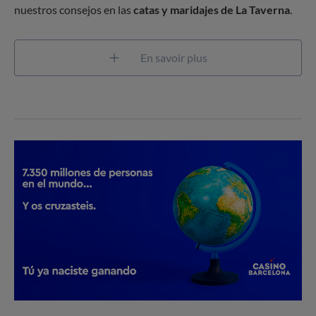
nuestros consejos en las
catas y maridajes de La Taverna
.
En savoir plus