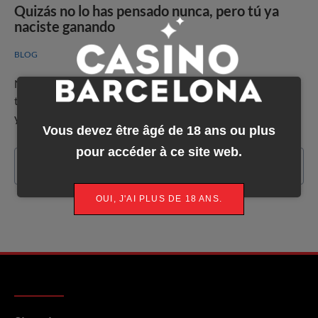
Quizás no lo has pensado nunca, pero tú ya
naciste ganando
BLOG
No sé si nunca te has parado a pensar en la suerte que
tienes. ¿Eres consciente? Pues deberías serlo porqué… ¡Tú
ya naciste ganando!
Vous devez être âgé de 18 ans ou plus
pour accéder à ce site web.
En savoir plus
OUI, J'AI PLUS DE 18 ANS.