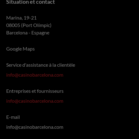
Situation et contact
Marina, 19-21
08005 (Port Olímpic)
Barcelona - Espagne
Google Maps
Service d'assistance à la clientèle
info@casinobarcelona.com
Entreprises et fournisseurs
info@casinobarcelona.com
E-mail
info@casinobarcelona.com