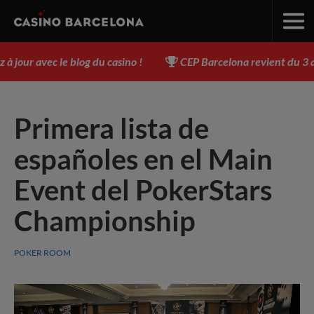
jour avec le blog du casino !
CEP Barcelona revient du 3 au
Primera lista de
españoles en el Main
Event del PokerStars
Championship
POKER ROOM