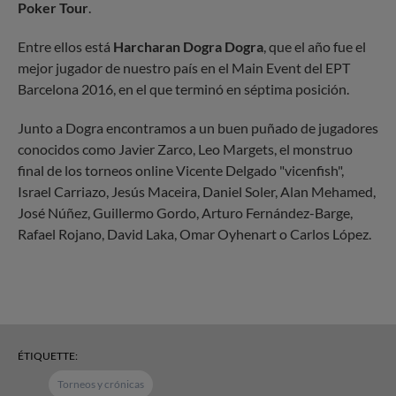
Poker Tour
.
Entre ellos está
Harcharan Dogra Dogra
, que el año fue el
mejor jugador de nuestro país en el Main Event del EPT
Barcelona 2016, en el que terminó en séptima posición.
Junto a Dogra encontramos a un buen puñado de jugadores
conocidos como
Javier Zarco, Leo Margets, el monstruo
final de los torneos online Vicente Delgado "vicenfish",
Israel Carriazo, Jesús Maceira, Daniel Soler, Alan Mehamed,
José Núñez, Guillermo Gordo, Arturo Fernández-Barge,
Rafael Rojano, David Laka, Omar Oyhenart o Carlos López.
ÉTIQUETTE:
Torneos y crónicas