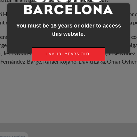
tá
Harcharan Dogra Dogra
, que el año fue el mejor jugador 
nt del EPT Barcelona 2016, en el que terminó en séptima p
You must be 18 years or older to access
this website.
 encontramos a un buen puñado de jugadores conocidos c
gets, el monstruo final de los torneos online Vicente Delga
o, Jesús Maceira, Daniel Soler, Alan Mehamed, José Núñez
I AM 18+ YEARS OLD.
 Fernández-Barge, Rafael Rojano, David Laka, Omar Oyhen
rneos y crónicas