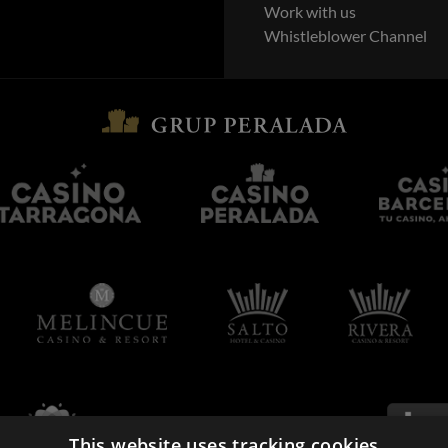
Work with us
Whistleblower Channel
This website uses tracking cookies