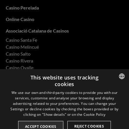
Casino Perelada
Online Casino
Associació Catalana de Casinos
Casino Santa Fe
Casino Melincué
Casino Salto
Casino Rivera
Casino Ovalle
This website uses tracking
cookies
ENGLISH
We use our own and third-party cookies to provide you with our
Privacy Policy
services, customise and analyse your browsing and display
SPANISH
advertising related to your preferences. You can change your
Cookies
Settings or decline cookies by checking the boxes provided or by
CATALAN
clicking on "Show details" or on the
Cookie Policy
Environmental and Quality Policy
FRENCH
REJECT COOKIES
ACCEPT COOKIES