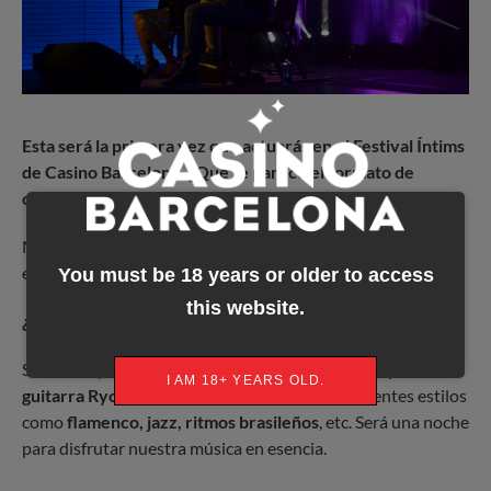
Esta será la primera vez que actuarás en el Festival Íntims
de Casino Barcelona.
¿Qué te parece el formato de
cena+concierto en acústico?
Me parece un formato muy bonito. La gran proximidad con
el público ayuda a que se cree una magia muy especial.
You must be 18 years or older to access
this website.
¿Qué espectáculo se encontrará el público?
Será un espectáculo muy íntimo a base de mi voz y de la
I AM 18+ YEARS OLD.
guitarra Rycardo Moreno
. Fusionaremos diferentes estilos
como
flamenco, jazz, ritmos brasileños
, etc. Será una noche
para disfrutar nuestra música en esencia.