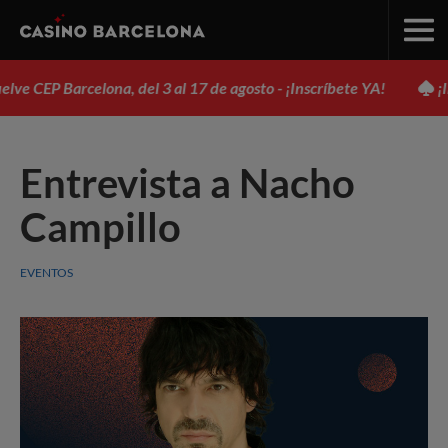
 CEP Barcelona, del 3 al 17 de agosto - ¡Inscríbete YA!
¡Inscr
Entrevista a Nacho
Campillo
EVENTOS