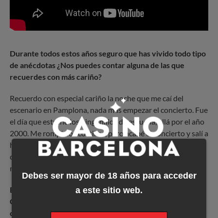
Durante todos estos años seguro que has vivido todo tipo
de anécdotas ¿Nos puedes contar alguna de las que
recuerdes con más cariño?
Recuerdo con especial cariño la noche que me caí del
escenario en Pamplona, nada más empezar el concierto. Fue
el día que estrené los pinganillos de escucha, allá por el año
2000. Me rompí dos costillas, pero acabé el concierto y salí a
hombros como los toreros. El trato humano de la gente, el
cuerpo técnico y mis músicos fue insuperable. Fue un
momento inolvidable por muchas razones.
Debes ser mayor de 18 años para acceder
Es la primera vez que actuarás en el Festival Íntims de
a este sitio web.
Casino Barcelona. ¿Qué te parece el formato de
cena+concierto en acústico y qué espectáculo se