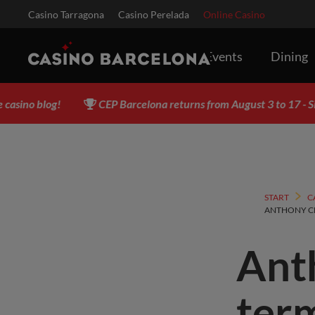
Casino Tarragona
Casino Perelada
Online Casino
Events
Dining
g!
CEP Barcelona returns from August 3 to 17 - Sign up NOW
START
C
ANTHONY CH
Ant
term