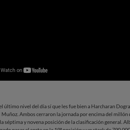
el último nivel del día sí que les fue bien a Harcharan Dogr
Muñoz. Ambos cerraron la jornada por encima del millón 
la séptima y novena posición de la clasificación general. A
rado pasar el corte en la 19ª posición y un stack de 790.00