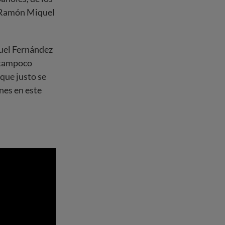
y Ramón Miquel
nuel Fernández
 tampoco
que justo se
nes en este