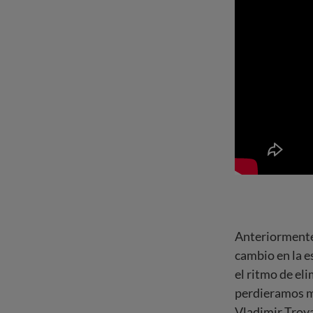
Anteriormente,
cambio en la e
el ritmo de el
perdieramos m
Vladimir Troy