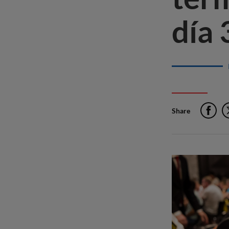
día 
Share
F