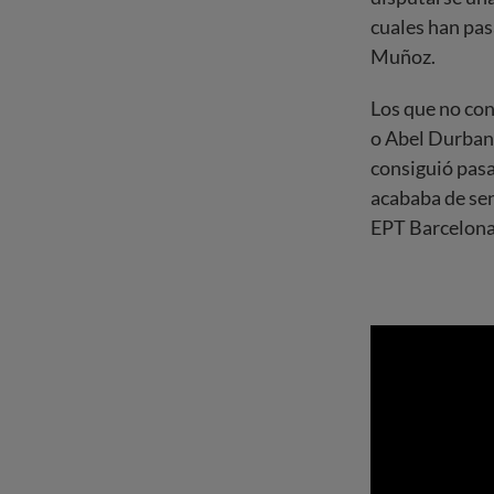
cuales han pa
Muñoz.
Los que no con
o Abel Durban,
consiguió pasa
acababa de sen
EPT Barcelona