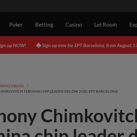
Poker
Betting
Casino
Let Room
Ex
!
Sign up now for EPT Barcelona, from August 17 to 29!
ASINO'S BLOG
IMKOVITCH TERMINA CHIP LEADER DEL DÍA 3 DEL EPT BARCELONA
hony Chimkovitc
ina chip leader d