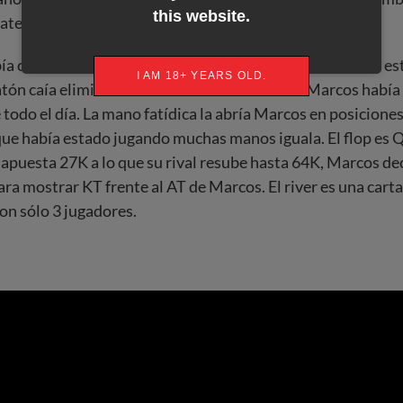
this website.
 atendernos) o Sam Greenwood.
a caído Leo nos quedamos con 4 jugadores españoles y est
I AM 18+ YEARS OLD.
ón caía eliminado en el último nivel del día. Marcos había 
todo el día. La mano fatídica la abría Marcos en posiciones
que había estado jugando muchas manos iguala. El flop es Q
apuesta 27K a lo que su rival resube hasta 64K, Marcos decid
ara mostrar KT frente al AT de Marcos. El river es una carta
n sólo 3 jugadores.