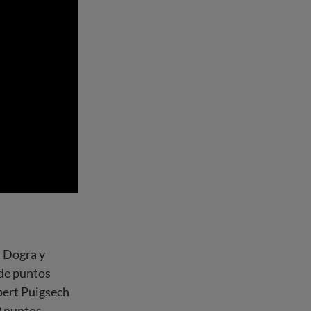
a Dogra y
de puntos
lbert Puigsech
0 puntos.