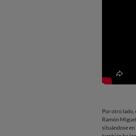
Por otro lado, 
Ramón Miguel 
situándose en 
también ha log