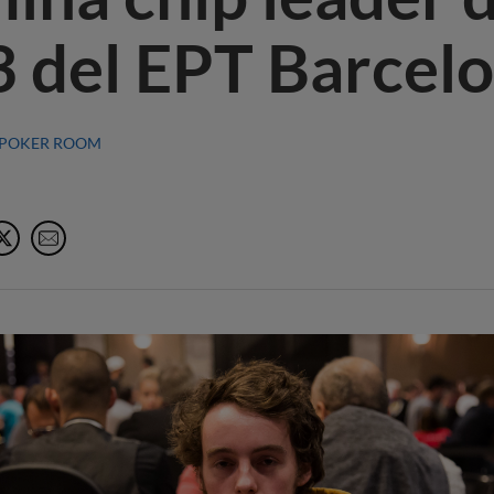
3 del EPT Barcel
POKER ROOM
acebook
X
e-Mail