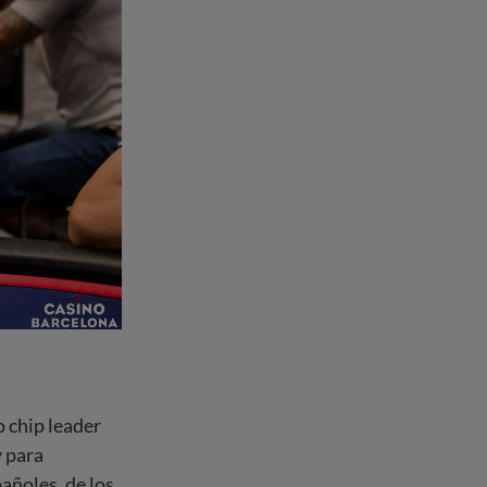
 chip leader
y para
pañoles, de los