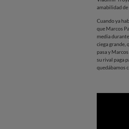
amabilidad de
Cuando ya habí
que Marcos Pat
media durante 
ciega grande, 
pasa y Marcos 
su rival paga p
quedábamos co