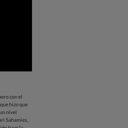
pero con el
 que hizo que
un nivel
ari Sahamies,
én tuvo la