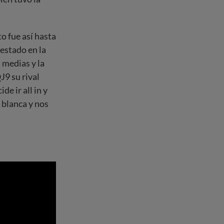
o fue así hasta
estado en la
 medias y la
J9 su rival
e ir all in y
 blanca y nos