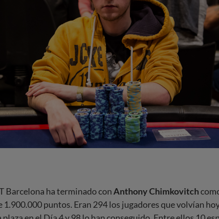
PT Barcelona ha terminado con
Anthony Chimkovitch
como
e 1.900.000 puntos. Eran 294 los jugadores que volvían ho
 plaza en el Día 4 y 98 lo han conseguido. Entre ellos 10 es