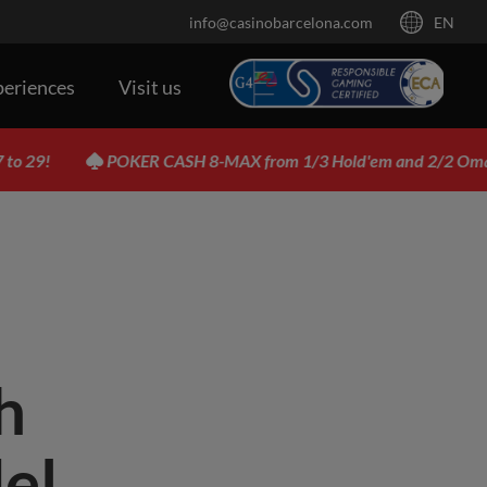
info@casinobarcelona.com
EN
periences
Visit us
POKER CASH 8-MAX from 1/3 Hold'em and 2/2 Omaha
h
el