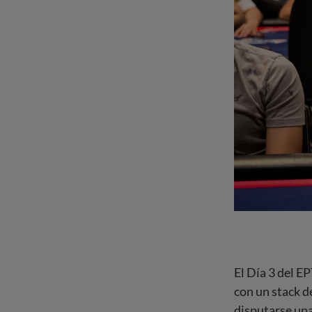
El Día 3 del E
con un stack d
disputarse una