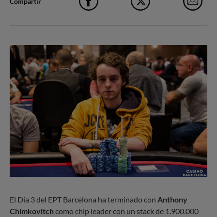
Compartir
Facebook
X
e-M
El Día 3 del EPT Barcelona ha terminado con
Anthony
Chimkovitch
como chip leader con un stack de 1.900.000