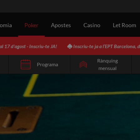
nomia
Poker
Apostes
Casino
Let Room
 Inscriu-te JA!
Inscriu-te ja a l’EPT Barcelona, del 17 al 29 d’
Rànquing
Programa
mensual