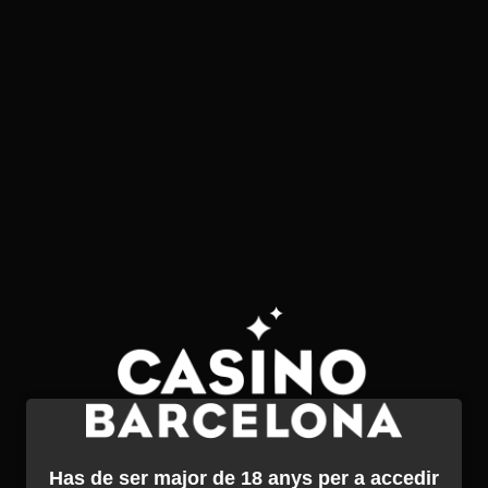
Has de ser major de 18 anys per a accedir