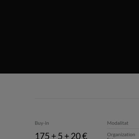
Buy-in
Modalitat
175 + 5 + 20 €
Organization