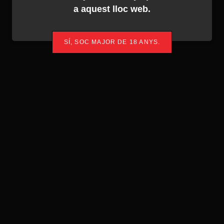
a aquest lloc web.
SÍ, SOC MAJOR DE 18 ANYS.