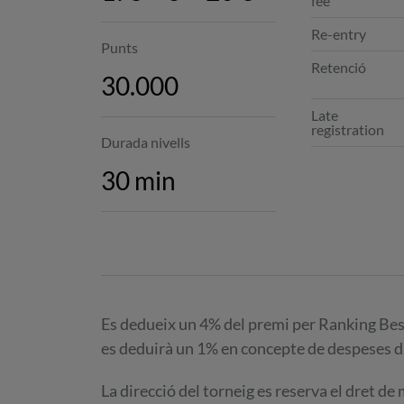
fee
Re-entry
Punts
Retenció
30.000
Late
registration
Durada nivells
30 min
Es dedueix un 4% del premi per Ranking Bes
es deduirà un 1% en concepte de despeses d
La direcció del torneig es reserva el dret de 