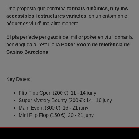
Una proposta que combina
formats dinàmics, buy-ins
accessibles i estructures variades
, en un entorn on el
pòquer es viu d’una altra manera.
El pla perfecte per gaudir del millor poker en viu i donar la
benvinguda a l’estiu a la
Poker Room de referència de
Casino Barcelona
.
Key Dates:
Flip Flop Open (200 €): 11 - 14 juny
Super Mystery Bounty (200 €): 14 - 16 juny
Main Event (300 €): 16 - 21 juny
Mini Flip Flop (150 €): 20 - 21 juny