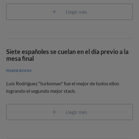
Llegir més
Siete españoles se cuelan en el día previo a la
mesa final
POKER ROOM
Luís Rodríguez "turkoman" fue el mejor de todos ellos
logrando el segundo mejor stack.
Llegir més