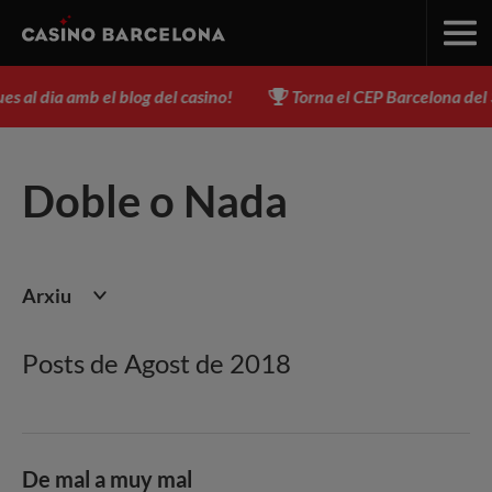
al dia amb el blog del casino!
Torna el CEP Barcelona del 3 al 
Doble o Nada
Arxiu
Posts de Agost de 2018
De mal a muy mal