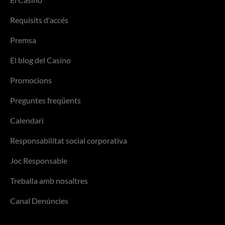
Requisits d'accés
Premsa
El blog del Casino
Promocions
Preguntes freqüents
Calendari
Responsabilitat social corporativa
Joc Responsable
Treballa amb nosaltres
Canal Denúncies