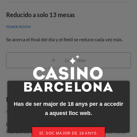
Reducido a solo 13 mesas
POKER ROOM
Se acerca el final del día y el field se reduce cada vez más.
Llegir més
Batalla de gallos por el liderato
Has de ser major de 18 anys per a accedir
POKER ROOM
a aquest lloc web.
Dos españoles pelean ahora mismo por hacerse con el
liderato del torneo cuando todavía quedan muchas horas
SÍ, SOC MAJOR DE 18 ANYS.