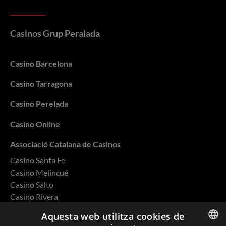
Casinos Grup Peralada
Casino Barcelona
Casino Tarragona
Casino Perelada
Casino Online
Associació Catalana de Casinos
Casino Santa Fe
Casino Melincué
Casino Salto
Casino Rivera
Casino Ovalle
Aquesta web utilitza cookies de