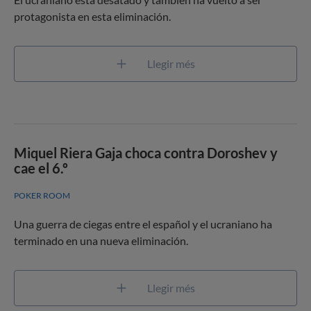
protagonista en esta eliminación.
Llegir més
Miquel Riera Gaja choca contra Doroshev y
cae el 6.º
POKER ROOM
Una guerra de ciegas entre el español y el ucraniano ha
terminado en una nueva eliminación.
Llegir més