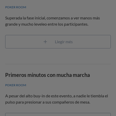
POKER ROOM
Superada la fase inicial, comenzamos a ver manos más
grande y mucho leveleo entre los participantes.
Llegir més
Primeros minutos con mucha marcha
POKER ROOM
A pesar del alto buy-in de este evento, a nadie le tiembla el
pulso para presionar a sus compañeros de mesa.