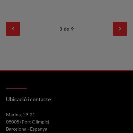
3
de
9
Ubicació i contacte
Marina, 19-21
08005 (Port Olímpic)
Barcelona - Espanya