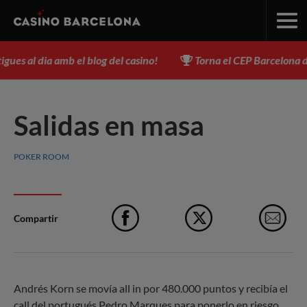
ues al dia amb el blog del casino!
Torna el CEP Barcelona del 
Salidas en masa
POKER ROOM
Compartir
Facebook
X
e-M
Andrés Korn se movía all in por 480.000 puntos y recibía el
call del portugués Pedro Marques para ponerlo en riesgo.