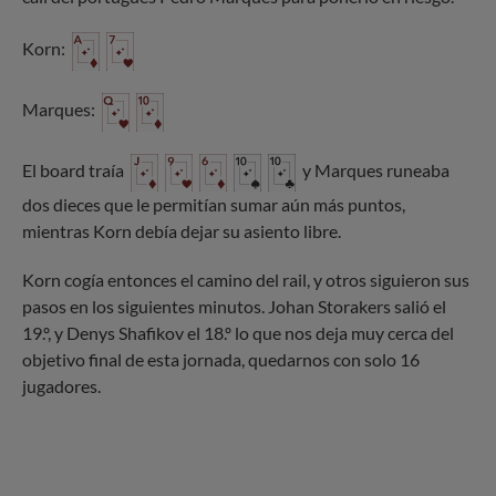
Korn:
Marques:
El board traía
y Marques runeaba
dos dieces que le permitían sumar aún más puntos,
mientras Korn debía dejar su asiento libre.
Korn cogía entonces el camino del rail, y otros siguieron sus
pasos en los siguientes minutos. Johan Storakers salió el
19.º, y Denys Shafikov el 18.º lo que nos deja muy cerca del
objetivo final de esta jornada, quedarnos con solo 16
jugadores.