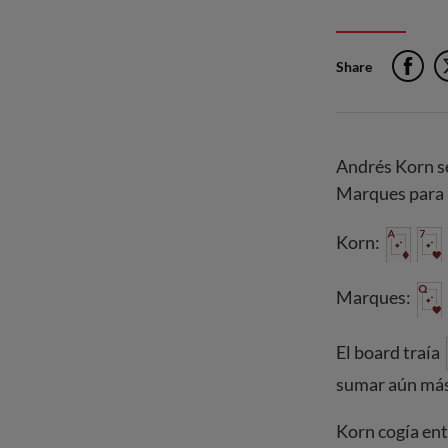
Share
F
Andrés Korn se
Marques para 
Korn:
Marques:
El board traía
sumar aún más 
Korn cogía ent