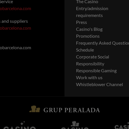
ervice
The Casino
nobarcelona.com
Entry/admission
requirements
and suppliers
Press
nobarcelona.com
Casino's Blog
Promotions
Frequently Asked Questio
nobarcelona.com
Schedule
Corporate Social
Responsibility
Responsible Gaming
Work with us
Whistleblower Channel