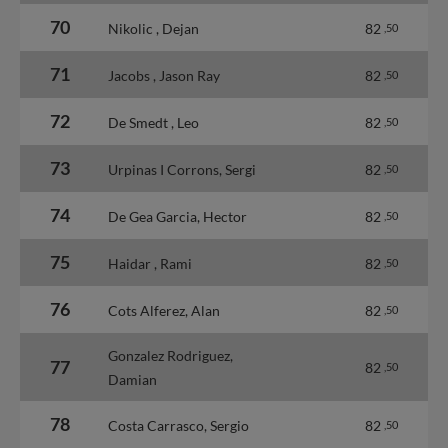
70
Nikolic , Dejan
82
,50
71
Jacobs , Jason Ray
82
,50
72
De Smedt , Leo
82
,50
73
Urpinas I Corrons, Sergi
82
,50
74
De Gea Garcia, Hector
82
,50
75
Haidar , Rami
82
,50
76
Cots Alferez, Alan
82
,50
Gonzalez Rodriguez,
77
82
,50
Damian
78
Costa Carrasco, Sergio
82
,50