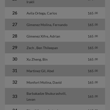
Irakli
26
Avila Ortega, Carlos
165
,00
27
Gimenez Molina, Fernando
165
,00
28
Gimenez Xifre, Adrian
165
,00
29
Zech , Ben Thileepan
165
,00
30
Xu Zheng, Bin
165
,00
31
Martinez Gil, Abel
165
,00
32
Monfort Molina, David
165
,00
Barbakadze Shukurashvili,
33
165
,00
Levan