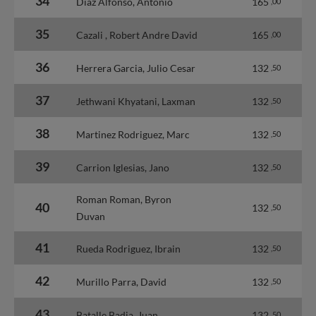
34
Diaz Alfonso, Antonio
165
,00
35
Cazali , Robert Andre David
165
,00
36
Herrera Garcia, Julio Cesar
132
,50
37
Jethwani Khyatani, Laxman
132
,50
38
Martinez Rodriguez, Marc
132
,50
39
Carrion Iglesias, Jano
132
,50
Roman Roman, Byron
40
132
,50
Duvan
41
Rueda Rodriguez, Ibrain
132
,50
42
Murillo Parra, David
132
,50
43
Batalle Badia, Juan
132
,50