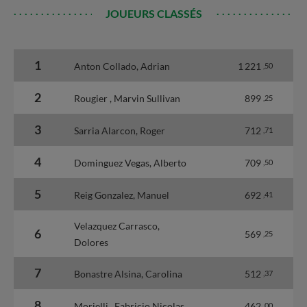
JOUEURS CLASSÉS
1
Anton Collado, Adrian
1 221
,50
2
Rougier , Marvin Sullivan
899
,25
3
Sarria Alarcon, Roger
712
,71
4
Dominguez Vegas, Alberto
709
,50
5
Reig Gonzalez, Manuel
692
,41
Velazquez Carrasco,
6
569
,25
Dolores
7
Bonastre Alsina, Carolina
512
,37
8
Morielli , Fabricio Nicolas
462
,00