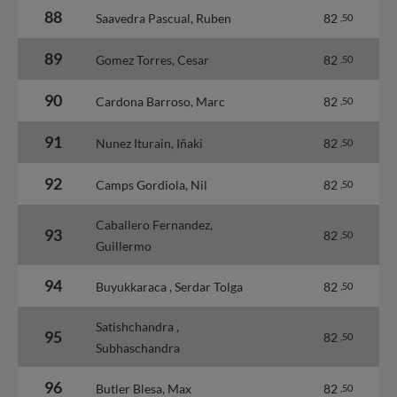
88
Saavedra Pascual, Ruben
82
,50
89
Gomez Torres, Cesar
82
,50
90
Cardona Barroso, Marc
82
,50
91
Nunez Iturain, Iñaki
82
,50
92
Camps Gordiola, Nil
82
,50
Caballero Fernandez,
93
82
,50
Guillermo
94
Buyukkaraca , Serdar Tolga
82
,50
Satishchandra ,
95
82
,50
Subhaschandra
96
Butler Blesa, Max
82
,50