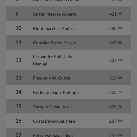
9
Serran Illescas, Alberto
421
,25
10
Montanarella , Andrea
385
,00
11
Gonzalez Rubio, Sergio
347
,00
Fernandez Pola, Luis
12
337
,50
Manuel
13
Flaquer Vila, Gustau
315
,00
14
Kerkeny , Samy Philippe
305
,75
15
Vazquez Galan, Jesus
305
,75
16
Costa Berenguel, Pere
287
,50
17
Perez Estenaga, Iñigo
247
,50