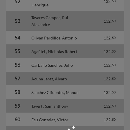
52
132
,50
Henrique
Tavares Campos, Rui
53
132
,50
Alexandre
54
Olivan Pardillos, Antonio
132
,50
55
Agafitei , Nicholas Robert
132
,50
56
Carballo Sanchez, Julio
132
,50
57
Acuna Jerez, Alvaro
132
,50
58
Sanchez Cifuentes, Manuel
132
,50
59
Tavert , Sam,anthony
132
,50
60
Feu Gonzalez, Victor
132
,50