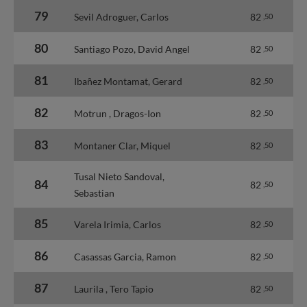
79
Sevil Adroguer, Carlos
82
,50
80
Santiago Pozo, David Angel
82
,50
81
Ibañez Montamat, Gerard
82
,50
82
Motrun , Dragos-Ion
82
,50
83
Montaner Clar, Miquel
82
,50
Tusal Nieto Sandoval,
84
82
,50
Sebastian
85
Varela Irimia, Carlos
82
,50
86
Casassas Garcia, Ramon
82
,50
87
Laurila , Tero Tapio
82
,50