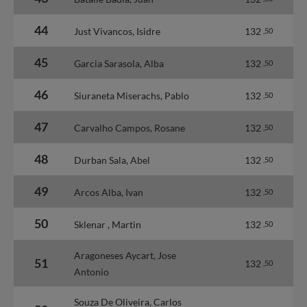
44
Just Vivancos, Isidre
132
,50
45
Garcia Sarasola, Alba
132
,50
46
Siuraneta Miserachs, Pablo
132
,50
47
Carvalho Campos, Rosane
132
,50
48
Durban Sala, Abel
132
,50
49
Arcos Alba, Ivan
132
,50
50
Sklenar , Martin
132
,50
Aragoneses Aycart, Jose
51
132
,50
Antonio
Souza De Oliveira, Carlos