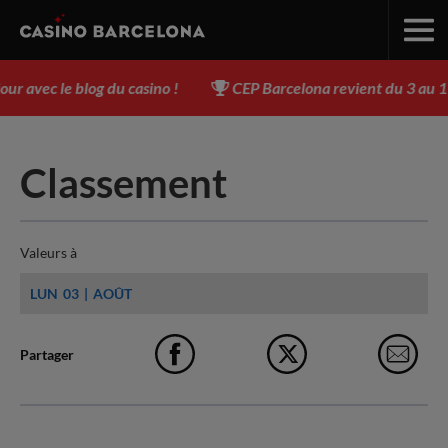
vec le blog du casino !
CEP Barcelona revient du 3 au 17 ao
Classement
Valeurs à
LUN
03
AOÛT
Partager
Facebook
X
e-M