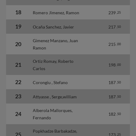
18
Romero Jimenez, Ramon
239
,25
19
Ocaña Sanchez, Javier
217
,50
Gimenez Manzano, Juan
20
215
,00
Ramon
Ortiz Romay, Roberto
21
198
,00
Carlos
22
Corongiu , Stefano
187
,50
23
Attyasse , Serge,william
187
,50
Alberola Mallorques,
24
182
,50
Fernando
Popkhadze Barbakadze,
25
173
,25