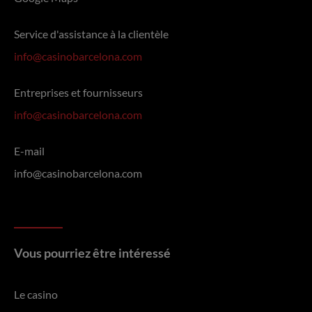
Service d'assistance à la clientèle
info@casinobarcelona.com
Entreprises et fournisseurs
info@casinobarcelona.com
E-mail
info@casinobarcelona.com
Vous pourriez être intéressé
Le casino