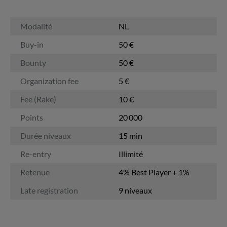
Modalité
NL
Buy-in
50 €
Bounty
50 €
Organization fee
5 €
Fee (Rake)
10 €
Points
20 000
Durée niveaux
15 min
Re-entry
Illimité
Retenue
4% Best Player + 1%
Late registration
9 niveaux