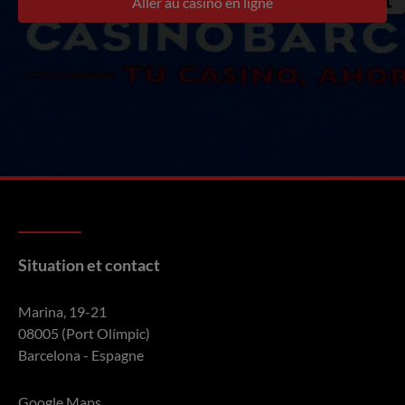
Aller au casino en ligne
Situation et contact
Marina, 19-21
08005 (Port Olímpic)
Barcelona - Espagne
Google Maps