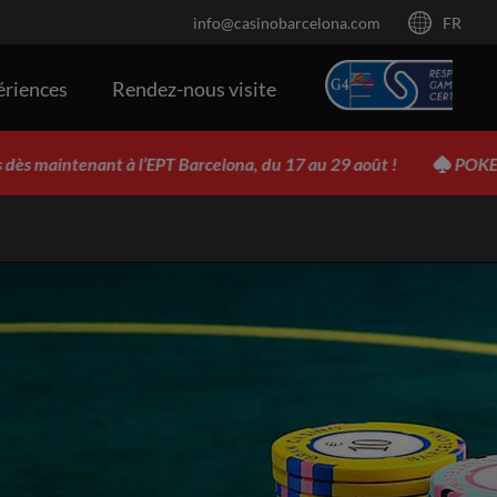
info@casinobarcelona.com
FR
ériences
Rendez-nous visite
ant à l’EPT Barcelona, du 17 au 29 août !
POKER CASH 8-MAX