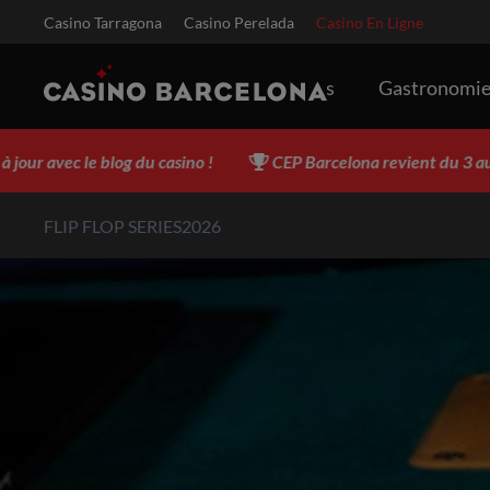
Casino Tarragona
Casino Perelada
Casino En Ligne
Événements
Gastronomi
 blog du casino !
CEP Barcelona revient du 3 au 17 août - 
FLIP FLOP SERIES2026