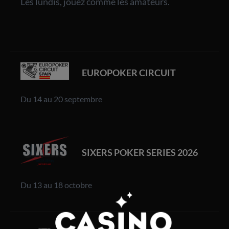
Les lundis, jouez comme les amateurs.
EUROPOKER CIRCUIT
Du 14 au 20 septembre
SIXERS POKER SERIES 2026
Du 13 au 18 octobre