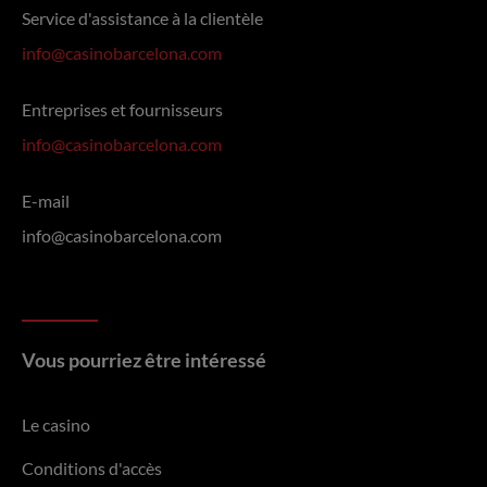
Service d'assistance à la clientèle
info@casinobarcelona.com
Entreprises et fournisseurs
info@casinobarcelona.com
E-mail
info@casinobarcelona.com
Vous pourriez être intéressé
Le casino
Conditions d'accès