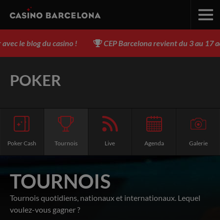
 le blog du casino !
CEP Barcelona revient du 3 au 17 août
POKER
Poker Cash
Tournois
Live
Agenda
Galerie
TOURNOIS
Tournois quotidiens, nationaux et internationaux. Lequel
voulez-vous gagner ?