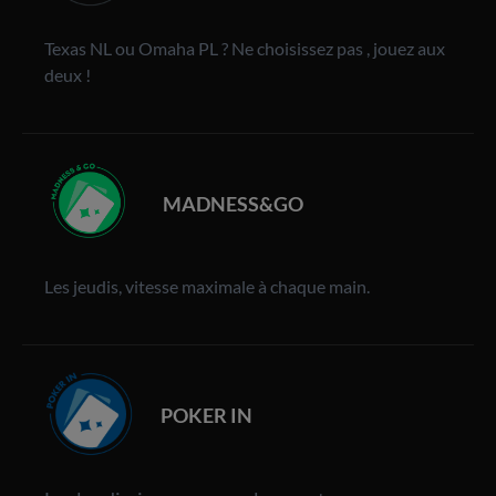
Texas NL ou Omaha PL ? Ne choisissez pas , jouez aux
deux !
MADNESS&GO
Les jeudis, vitesse maximale à chaque main.
POKER IN