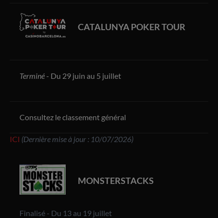
CATALUNYA POKER TOUR
Terminé
- Du 29 juin au 5 juillet
Consultez le classement général
ICI
(Dernière mise à jour : 10/07/2026)
MONSTERSTACKS
Finalisé - Du 13 au 19 juillet