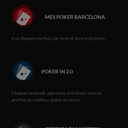
MES POKER BARCELONA
Il se dispute une fois par mois et dure trois jours.
POKER IN 2.0
Chaque vendredi, apprenez, entraînez-vous et
profitez du meilleur poker en direct.