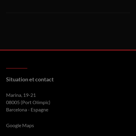
Situation et contact
Marina, 19-21
08005 (Port Olímpic)
Barcelona - Espagne
Google Maps