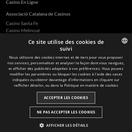
Casino En Ligne
Associació Catalana de Casinos
Casino Santa Fe
Casino Melincué
Casino Salto
Ce site utilise des cookies de
Casino Rivera
suivi
Casino Ovalle
ENGLISH
Nous utilisons des cookies internes et de tiers pour vous proposer
nos services, personnaliser et analyser la façon dont vous naviguez,
SPANISH
et afficher des publicités adaptées à vos préférences. Vous pouvez
modifier les paramètres ou bloquer les cookies à l'aide des cases
CATALAN
indiquées ou obtenir davantage d'informations en cliquant sur
Politique de confidentialité
«afficher détails», ou dans la
Politique en matière de cookies
FRENCH
Cookies
ACCEPTER LES COOKIES
Politique de Qualité et d'Environnement
NE PAS ACCEPTER LES COOKIES
AFFICHER LES DÉTAILS
© 2026 Casino Barcelona