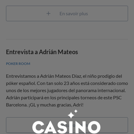
En savoir plus
Entrevista a Adrián Mateos
POKER ROOM
Entrevistamos a Adrián Mateos Díaz, el niño prodigio del
póker español. Con tan solo 23 años está considerado como
unos de los mejores jugadores del panorama internacional.
Adrián participará en los principales torneos de este PSC
Barcelona. ¡GL y muchas gracias, Adri!
En savoir plus