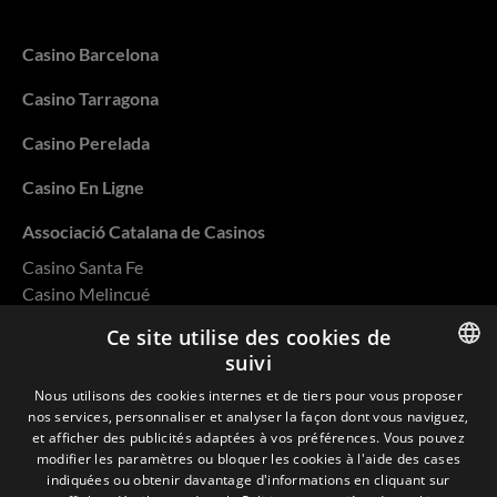
Casino Barcelona
Casino Tarragona
Casino Perelada
Casino En Ligne
Associació Catalana de Casinos
Casino Santa Fe
Casino Melincué
Casino Salto
Ce site utilise des cookies de
Casino Rivera
suivi
Casino Ovalle
ENGLISH
Nous utilisons des cookies internes et de tiers pour vous proposer
nos services, personnaliser et analyser la façon dont vous naviguez,
SPANISH
et afficher des publicités adaptées à vos préférences. Vous pouvez
modifier les paramètres ou bloquer les cookies à l'aide des cases
CATALAN
indiquées ou obtenir davantage d'informations en cliquant sur
Politique de confidentialité