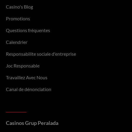
Casino's Blog
Promotions
Questions fréquentes
Calendrier
Responsabilite sociale d'entreprise
Joc Responsable
Travaillez Avec Nous
Canal de dénonciation
Casinos Grup Peralada