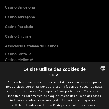
Casino Barcelona
Casino Tarragona
Casino Perelada
Casino En Ligne
Associació Catalana de Casinos
Casino Santa Fe
Casino Melincué
Casino Salto
Ce site utilise des cookies de
Casino Rivera
suivi
Casino Ovalle
ENGLISH
Nous utilisons des cookies internes et de tiers pour vous proposer
nos services, personnaliser et analyser la façon dont vous naviguez,
SPANISH
et afficher des publicités adaptées à vos préférences. Vous pouvez
modifier les paramètres ou bloquer les cookies à l'aide des cases
CATALAN
indiquées ou obtenir davantage d'informations en cliquant sur
Politique de confidentialité
«afficher détails», ou dans la
Politique en matière de cookies
FRENCH