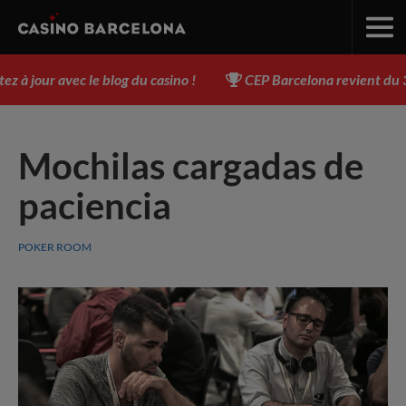
 jour avec le blog du casino !
CEP Barcelona revient du 3 a
Mochilas cargadas de
paciencia
POKER ROOM