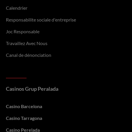
Calendrier
Responsabilite sociale d'entreprise
Joc Responsable
Travaillez Avec Nous
Canal de dénonciation
Casinos Grup Peralada
Casino Barcelona
Casino Tarragona
Casino Perelada