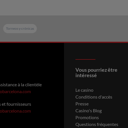
Torneos y crónicas
Vous pourriez être
intéressé
ssistance à la clientèle
Le casino
nobarcelona.com
Conditions d'accès
Presse
 et fournisseurs
Casino's Blog
nobarcelona.com
Promotions
Questions fréquentes