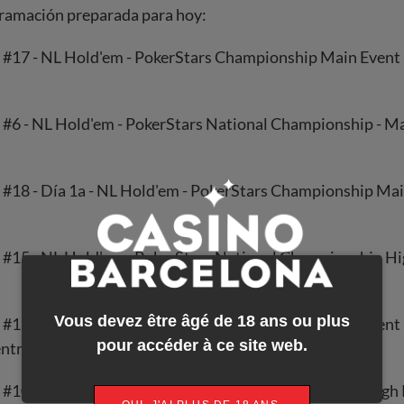
gramación preparada para hoy:
 #17 - NL Hold'em - PokerStars Championship Main Event - 
 #6 - NL Hold'em - PokerStars National Championship - Ma
 #18 - Día 1a - NL Hold'em - PokerStars Championship Mai
 #15 - NL Hold'em - PokerStars National Championship Hig
Vous devez être âgé de 18 ans ou plus
 #19 - NL Hold'em - PokerStars Championship Main Event - 
pour accéder à ce site web.
entry
 #10 - NL Hold'em - PokerStars Championship Super High R