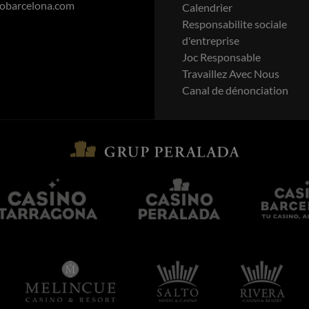
nobarcelona.com
Calendrier
Responsabilite sociale
d'entreprise
Joc Responsable
Travaillez Avec Nous
Canal de dénonciation