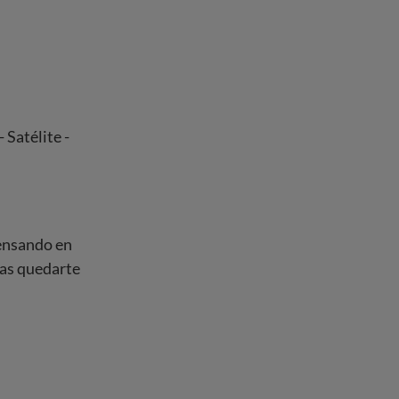
Satélite -
pensando en
ías quedarte