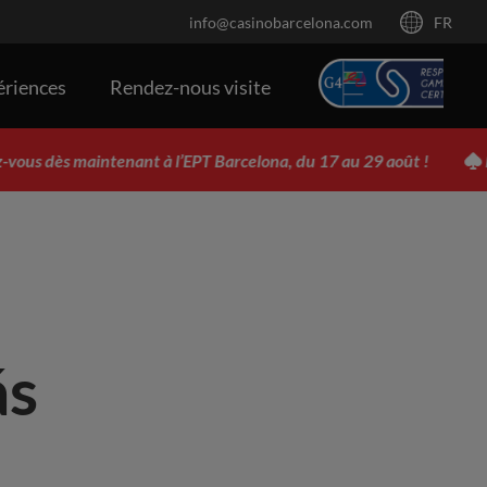
info@casinobarcelona.com
FR
ériences
Rendez-nous visite
s maintenant à l’EPT Barcelona, du 17 au 29 août !
POKER CA
ás