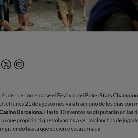
Facebook
X
e-Mail
ués de que comenzase el Festival del
PokerStars Champion
17
, el lunes 21 de agosto nos va a traer uno de los días con 
Casino Barcelona
. Hasta 10 eventos se disputarán en las d
, lo que propiciará que volvamos a ver avalanchas de juga
ompitiendo hasta que se cierre esta jornada.