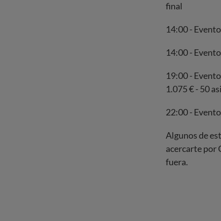
final
14:00 - Evento
14:00 - Evento
19:00 - Evento
1.075 € - 50 a
22:00 - Evento
Algunos de est
acercarte por 
fuera.