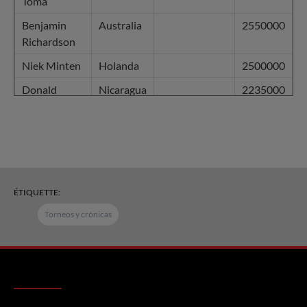
Toma
Benjamin
Australia
2550000
Richardson
Niek Minten
Holanda
2500000
Donald
Nicaragua
2235000
Duarte
Sierra
Albert Daher
El Líbano
1950000
Sebastian
Suecia
1900000
Sorensson
ÉTIQUETTE:
Yaron Zeev
Israel
1750000
Torneos y crónicas
Malki
Scott
Canadá
1575000
Wellenbach
Heorhii
Ucrania
Ganador
1515000