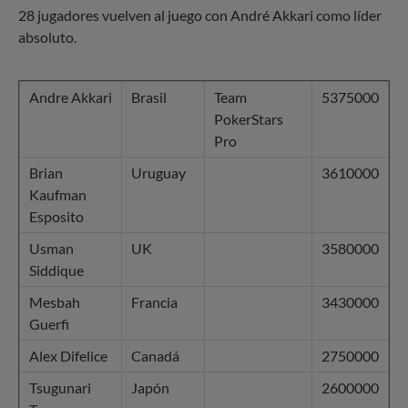
28 jugadores vuelven al juego con André Akkari como líder
absoluto.
Andre Akkari
Brasil
Team
5375000
PokerStars
Pro
Brian
Uruguay
3610000
Kaufman
Esposito
Usman
UK
3580000
Siddique
Mesbah
Francia
3430000
Guerfi
Alex Difelice
Canadá
2750000
Tsugunari
Japón
2600000