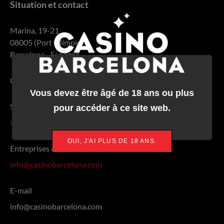
Doroshev
Satélite en
Situation et contact
Casino
Barcelona
Marina, 19-21
08005 (Port Olímpic)
Hugo Gomes
Portugal
1500000
Barcelona - Espagne
Andrade
Aeragan
UK
1400000
Google Maps
Arunan
Vous devez être âgé de 18 ans ou plus
Andrew
UK
1320000
Service d'assistance à la clientèle
pour accéder à ce site web.
Hedley
info@casinobarcelona.com
Nick
USA
1260000
OUI, J'AI PLUS DE 18 ANS.
Petrangelo
Entreprises et fournisseurs
Mauricio
Colombia
1200000
info@casinobarcelona.com
Salazar
Sanchez
E-mail
Alexis Fleur
Francia
1150000
info@casinobarcelona.com
Raffaele
Italia
1135000