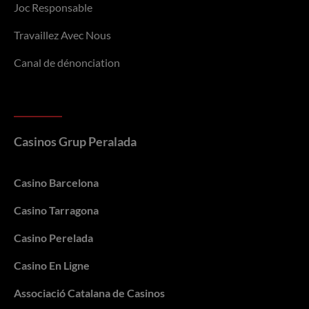
Joc Responsable
Travaillez Avec Nous
Canal de dénonciation
Casinos Grup Peralada
Casino Barcelona
Casino Tarragona
Casino Perelada
Casino En Ligne
Associació Catalana de Casinos