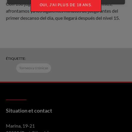
Con 138 jugadores, ahora sí, en busca de los premios,
OUI, J'AI PLUS DE 18 ANS.
afrontamos ya los siguientes minutos de juego antes del
primer descanso del día, que llegará después del nivel 15.
ÉTIQUETTE:
Torneos y crónicas
Situation et contact
Marina, 19-21