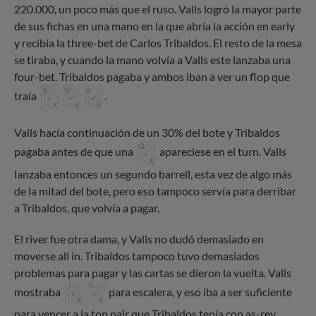
220.000, un poco más que el ruso. Valls logró la mayor parte
de sus fichas en una mano en la que abría la acción en early
y recibía la three-bet de Carlos Tribaldos. El resto de la mesa
se tiraba, y cuando la mano volvía a Valls este lanzaba una
four-bet. Tribaldos pagaba y ambos iban a ver un flop que
traía
.
Valls hacía continuación de un 30% del bote y Tribaldos
pagaba antes de que una
apareciese en el turn. Valls
lanzaba entonces un segundo barrell, esta vez de algo más
de la mitad del bote, pero eso tampoco servía para derribar
a Tribaldos, que volvía a pagar.
El river fue otra dama, y Valls no dudó demasiado en
moverse all in. Tribaldos tampoco tuvo demasiados
problemas para pagar y las cartas se dieron la vuelta. Valls
mostraba
para escalera, y eso iba a ser suficiente
para vencer a la top pair que Tribaldos tenía con as-rey.