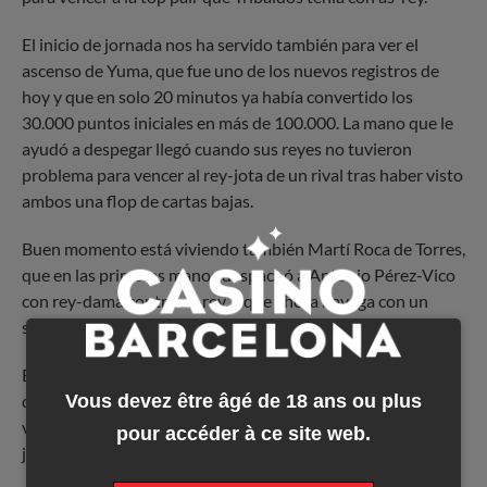
El inicio de jornada nos ha servido también para ver el
ascenso de Yuma, que fue uno de los nuevos registros de
hoy y que en solo 20 minutos ya había convertido los
30.000 puntos iniciales en más de 100.000. La mano que le
ayudó a despegar llegó cuando sus reyes no tuvieron
problema para vencer al rey-jota de un rival tras haber visto
ambos una flop de cartas bajas.
Buen momento está viviendo también Martí Roca de Torres,
que en las primeras manos despachó a Antonio Pérez-Vico
con rey-dama contra as-rey, y que ahora navega con un
stack cómodo que le va a permitir sacar su mejor juego.
Buen stack ha conseguido también el local Albert Flores,
Vous devez être âgé de 18 ans ou plus
que destrozaba a Ricard Vidal con jotas contra dieces. Su
ventaja era clara, pero por si acaso el dealer destapó dos
pour accéder à ce site web.
jotas que le dieron poker.