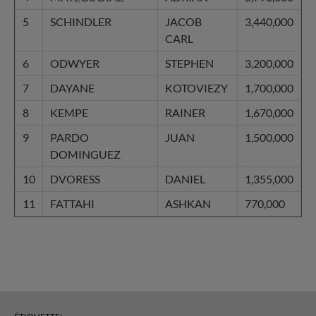
5
SCHINDLER
JACOB
3,440,000
CARL
6
ODWYER
STEPHEN
3,200,000
7
DAYANE
KOTOVIEZY
1,700,000
8
KEMPE
RAINER
1,670,000
9
PARDO
JUAN
1,500,000
DOMINGUEZ
10
DVORESS
DANIEL
1,355,000
11
FATTAHI
ASHKAN
770,000