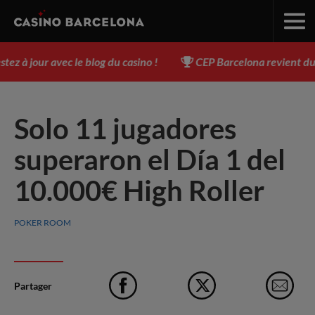
 à jour avec le blog du casino !
CEP Barcelona revient du 3
Solo 11 jugadores
superaron el Día 1 del
10.000€ High Roller
POKER ROOM
Partager
Facebook
X
e-M