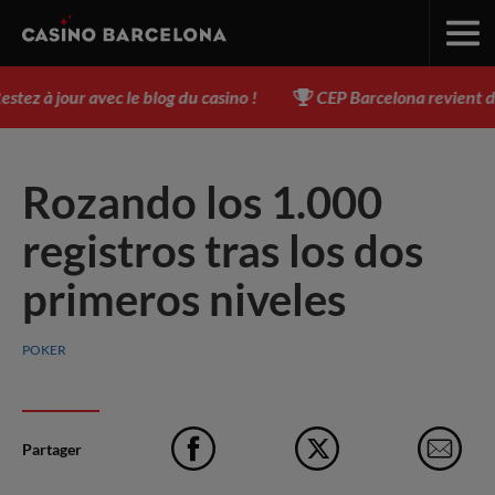
z à jour avec le blog du casino !
CEP Barcelona revient du 
Rozando los 1.000
registros tras los dos
primeros niveles
POKER
Partager
Facebook
X
e-M