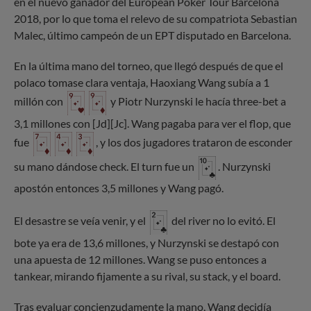
en el nuevo ganador del European Poker Tour Barcelona
2018, por lo que toma el relevo de su compatriota Sebastian
Malec, último campeón de un EPT disputado en Barcelona.
En la última mano del torneo, que llegó después de que el
polaco tomase clara ventaja, Haoxiang Wang subía a 1
millón con
y Piotr Nurzynski le hacía three-bet a
3,1 millones con [Jd][Jc]. Wang pagaba para ver el flop, que
fue
, y los dos jugadores trataron de esconder
su mano dándose check. El turn fue un
. Nurzynski
apostón entonces 3,5 millones y Wang pagó.
El desastre se veía venir, y el
del river no lo evitó. El
bote ya era de 13,6 millones, y Nurzynski se destapó con
una apuesta de 12 millones. Wang se puso entonces a
tankear, mirando fijamente a su rival, su stack, y el board.
Tras evaluar concienzudamente la mano, Wang decidía