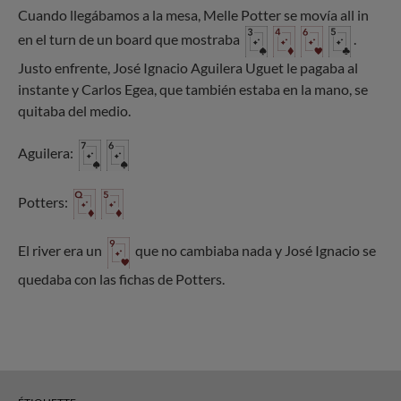
Cuando llegábamos a la mesa, Melle Potter se movía all in
en el turn de un board que mostraba
.
Justo enfrente, José Ignacio Aguilera Uguet le pagaba al
instante y Carlos Egea, que también estaba en la mano, se
quitaba del medio.
Aguilera:
Potters:
El river era un
que no cambiaba nada y José Ignacio se
quedaba con las fichas de Potters.