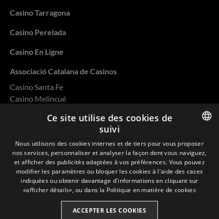
Casino Tarragona
Casino Perelada
Casino En Ligne
Associació Catalana de Casinos
Casino Santa Fe
Casino Melincué
Casino Salto
Ce site utilise des cookies de
Casino Rivera
suivi
Casino Ovalle
ENGLISH
Nous utilisons des cookies internes et de tiers pour vous proposer
nos services, personnaliser et analyser la façon dont vous naviguez,
SPANISH
et afficher des publicités adaptées à vos préférences. Vous pouvez
modifier les paramètres ou bloquer les cookies à l'aide des cases
CATALAN
indiquées ou obtenir davantage d'informations en cliquant sur
Politique de confidentialité
«afficher détails», ou dans la
Politique en matière de cookies
FRENCH
Cookies
ACCEPTER LES COOKIES