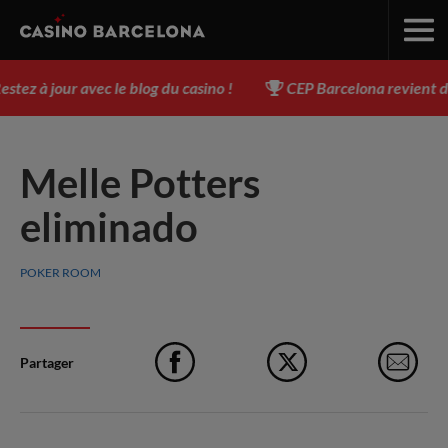
ez à jour avec le blog du casino !
CEP Barcelona revient du
Melle Potters
eliminado
POKER ROOM
Partager
Facebook
X
e-M