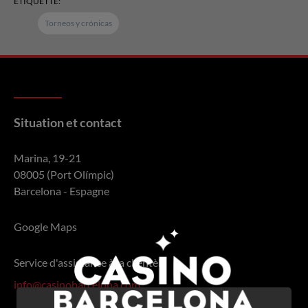
ÉTIQUETTE:
Torneos y crónicas
Situation et contact
Marina, 19-21
08005 (Port Olímpic)
Barcelona - Espagne
Google Maps
Service d'assistance à la clientèle
info@casinobarcelona.com