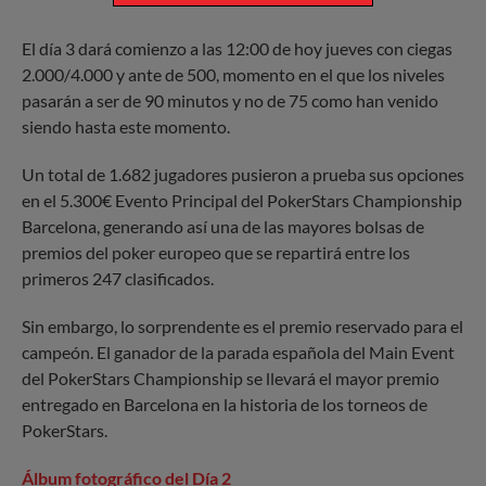
Alan
España
Jugador de
195000
Mehamed
PokerStars
El día 3 dará comienzo a las 12:00 de hoy jueves con ciegas
2.000/4.000 y ante de 500, momento en el que los niveles
Sergio
España
191000
pasarán a ser de 90 minutos y no de 75 como han venido
Alonso
siendo hasta este momento.
Camunas
Un total de 1.682 jugadores pusieron a prueba sus opciones
en el 5.300€ Evento Principal del PokerStars Championship
Barcelona, generando así una de las mayores bolsas de
premios del poker europeo que se repartirá entre los
primeros 247 clasificados.
Sin embargo, lo sorprendente es el premio reservado para el
campeón. El ganador de la parada española del Main Event
del PokerStars Championship se llevará el mayor premio
entregado en Barcelona en la historia de los torneos de
PokerStars.
Álbum fotográfico del Día 2