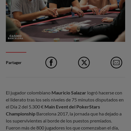
Partager
Facebook
X
e-M
El jugador colombiano
Mauricio Salazar
logró hacerse con
el liderato tras los seis niveles de 75 minutos disputados en
el Día 2 del 5.300 €
Main Event del PokerStars
Championship
Barcelona 2017, la jornada que ha dejado a
los supervivientes al borde de los puestos premiados.
Fueron más de 800 jugadores los que comenzaban el día,