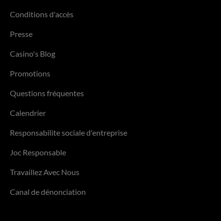
Conditions d'accès
Presse
Casino's Blog
Promotions
Questions fréquentes
Calendrier
Responsabilite sociale d'entreprise
Joc Responsable
Travaillez Avec Nous
Canal de dénonciation