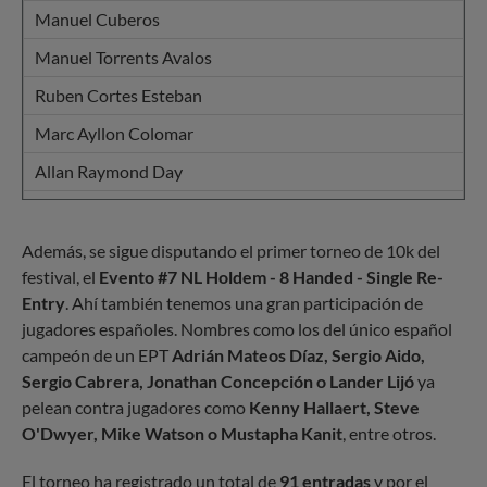
Manuel Cuberos
Manuel Torrents Avalos
Ruben Cortes Esteban
Marc Ayllon Colomar
Allan Raymond Day
Miguel Angel Placeres Reys
Alejandro Vazquez Gomez
Además, se sigue disputando el primer torneo de 10k del
festival, el
Evento #7 NL Holdem - 8 Handed - Single Re-
Ruben Martin Hernandez
Entry
. Ahí también tenemos una gran participación de
Oriol Gregori
jugadores españoles. Nombres como los del único español
campeón de un EPT
Adrián Mateos Díaz, Sergio Aido,
Angel Blanco
Sergio Cabrera, Jonathan Concepción o Lander Lijó
ya
Ruben Pueyo
pelean contra jugadores como
Kenny Hallaert, Steve
O'Dwyer, Mike Watson o Mustapha Kanit
, entre otros.
David Martin Alejandre
Ana Marquez
El torneo ha registrado un total de
91 entradas
y por el