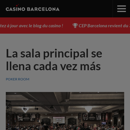
à jour avec le blog du casino !
CEP Barcelona revient du 3 a
La sala principal se
llena cada vez más
POKER ROOM