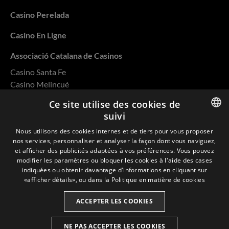
Casino Perelada
Casino En Ligne
Associació Catalana de Casinos
Casino Santa Fe
Casino Melincué
Casino Salto
Ce site utilise des cookies de
Casino Rivera
suivi
Casino Ovalle
ENGLISH
Nous utilisons des cookies internes et de tiers pour vous proposer
nos services, personnaliser et analyser la façon dont vous naviguez,
SPANISH
et afficher des publicités adaptées à vos préférences. Vous pouvez
modifier les paramètres ou bloquer les cookies à l'aide des cases
CATALAN
indiquées ou obtenir davantage d'informations en cliquant sur
Politique de confidentialité
«afficher détails», ou dans la
Politique en matière de cookies
FRENCH
Cookies
ACCEPTER LES COOKIES
Politique de Qualité et d'Environnement
NE PAS ACCEPTER LES COOKIES