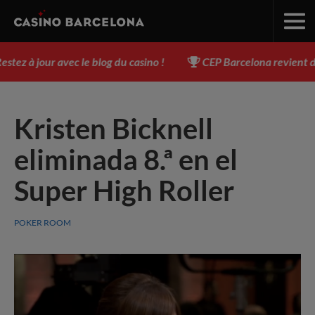
ez à jour avec le blog du casino !
CEP Barcelona revient du 
Kristen Bicknell
eliminada 8.ª en el
Super High Roller
POKER ROOM