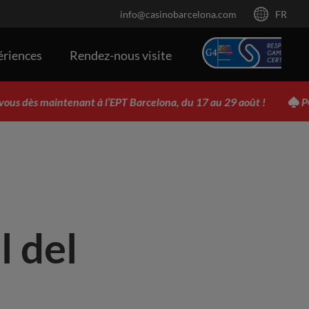
info@casinobarcelona.com
FR
ériences
Rendez-nous visite
aintenant à l’EPT Barcelona, du 17 au 29 août !
POKER CASH 
l del