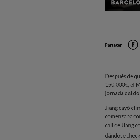
Partager
Después de que
150.000€, el M
jornada del do
Jiang cayó eli
comenzaba con 
call de Jiang 
dándose check 