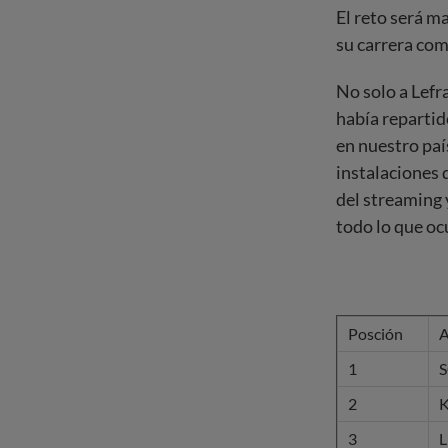
El reto será m
su carrera com
No solo a Lefr
había repartid
en nuestro paí
instalaciones 
del streaming
todo lo que oc
Posción
A
1
2
K
3