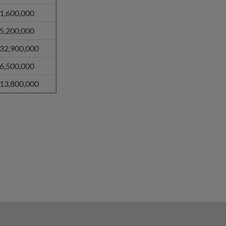
1,600,000
5,200,000
32,900,000
6,500,000
13,800,000