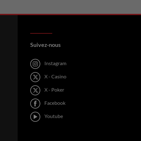
Suivez-nous
Instagram
X - Casino
X - Poker
Facebook
Youtube