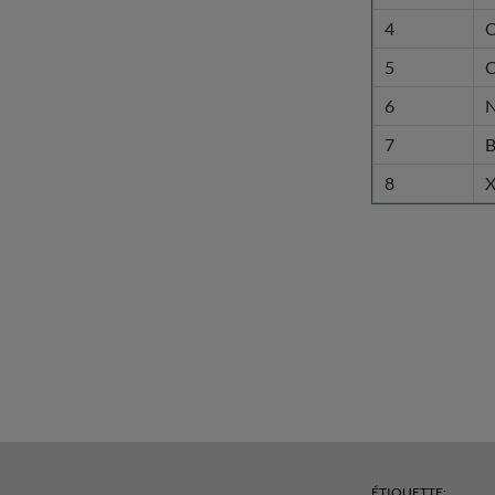
4
5
6
7
8
X
ÉTIQUETTE: